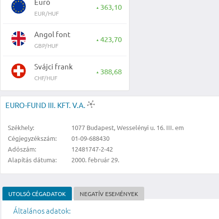
Euró
363,10
▲
EUR/HUF
Angol font
423,70
▲
GBP/HUF
Svájci frank
388,68
▲
CHF/HUF
EURO-FUND III. KFT. V.A.
Székhely:
1077 Budapest, Wesselényi u. 16. III. em
Cégjegyzékszám:
01-09-688430
Adószám:
12481747-2-42
Alapítás dátuma:
2000. február 29.
UTOLSÓ CÉGADATOK
NEGATÍV ESEMÉNYEK
Általános adatok: