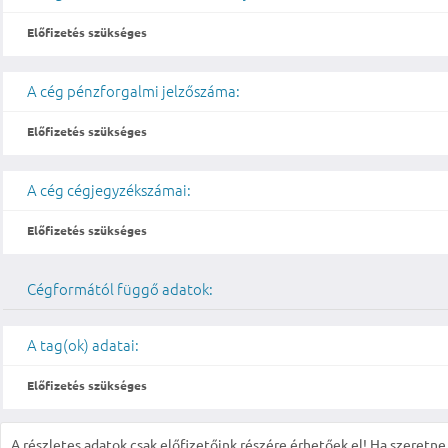
Előfizetés szükséges
A cég pénzforgalmi jelzőszáma:
Előfizetés szükséges
A cég cégjegyzékszámai:
Előfizetés szükséges
Cégformától függő adatok:
A tag(ok) adatai:
Előfizetés szükséges
A részletes adatok csak előfizetőink részére érhetőek el! Ha szeretne r