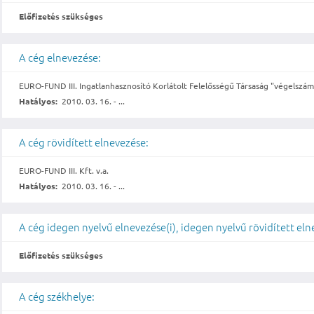
Előfizetés szükséges
A cég elnevezése:
EURO-FUND III. Ingatlanhasznosító Korlátolt Felelősségű Társaság "végelszámo
Hatályos:
2010. 03. 16. - ...
A cég rövidített elnevezése:
EURO-FUND III. Kft. v.a.
Hatályos:
2010. 03. 16. - ...
A cég idegen nyelvű elnevezése(i), idegen nyelvű rövidített eln
Előfizetés szükséges
A cég székhelye: