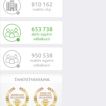
8
1
0
1
6
2
inaktív cég
6
5
3
7
3
8
aktív egyéni
vállalkozó
9
5
0
5
3
8
inaktív egyéni
vállalkozó
Tanúsítványaink