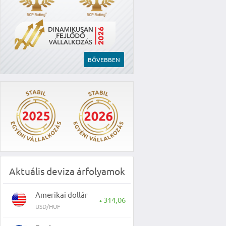
BŐVEBBEN
Aktuális deviza árfolyamok
Amerikai dollár
314,06
▲
USD/HUF