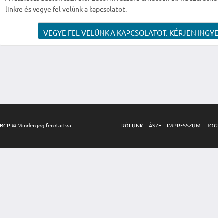
linkre és vegye fel velünk a kapcsolatot.
VEGYE FEL VELÜNK A KAPCSOLATOT, KÉRJEN INGYE
BCP © Minden jog fenntartva.
RÓLUNK
ÁSZF
IMPRESSZUM
JOG