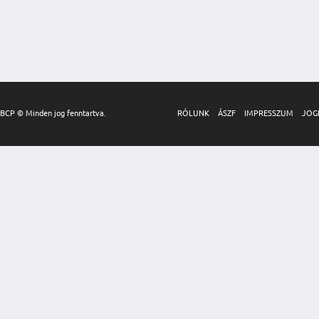
BCP © Minden jog fenntartva.
RÓLUNK
ÁSZF
IMPRESSZUM
JOG