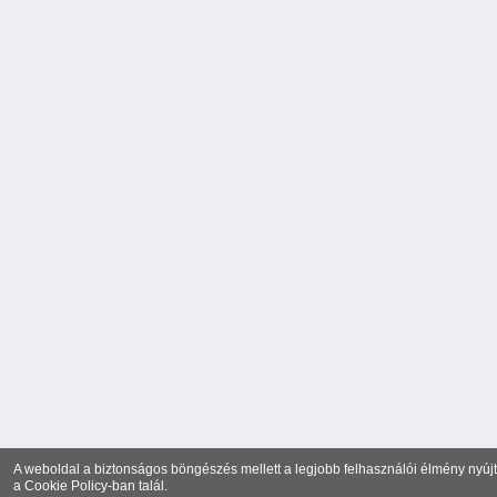
A weboldal a biztonságos böngészés mellett a legjobb felhasználói élmény nyújtá
a
Cookie Policy
-ban talál.