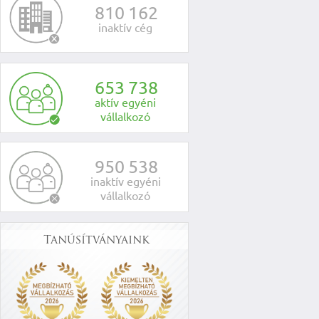
8
1
0
1
6
2
inaktív cég
6
5
3
7
3
8
aktív egyéni
vállalkozó
9
5
0
5
3
8
inaktív egyéni
vállalkozó
Tanúsítványaink