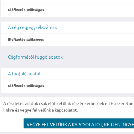
Előfizetés szükséges
A cég cégjegyzékszámai:
Előfizetés szükséges
Cégformától függő adatok:
A tag(ok) adatai:
Előfizetés szükséges
A részletes adatok csak előfizetőink részére érhetőek el! Ha szeretne r
linkre és vegye fel velünk a kapcsolatot.
VEGYE FEL VELÜNK A KAPCSOLATOT, KÉRJEN INGYE