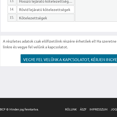
Hosszú lejáratú kötelezettségek
13.
Rövid lejáratú kötelezettségek
14.
Kötelezettségek
15.
A részletes adatok csak előfizetőink részére érhetőek el! Ha szeretne r
linkre és vegye fel velünk a kapcsolatot.
VEGYE FEL VELÜNK A KAPCSOLATOT, KÉRJEN INGYE
BCP © Minden jog fenntartva.
RÓLUNK
ÁSZF
IMPRESSZUM
JOG