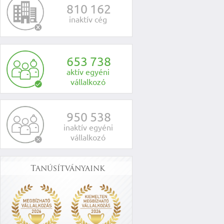
8
1
0
1
6
2
inaktív cég
6
5
3
7
3
8
aktív egyéni
vállalkozó
9
5
0
5
3
8
inaktív egyéni
vállalkozó
Tanúsítványaink