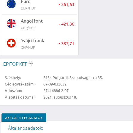
Euró
361,63
▼
EUR/HUF
Angol font
421,36
▼
GBP/HUF
Svájci frank
387,71
▼
CHF/HUF
EPITOP KFT.
Székhely:
8154 Polgárdi, Szabadság utca 35.
Cégjegyzékszám:
07-09-032632
Adószám:
27416886-2-07
Alapítás dátuma:
2021. augusztus 18.
AKTUÁLIS CÉGADATOK
Általános adatok: