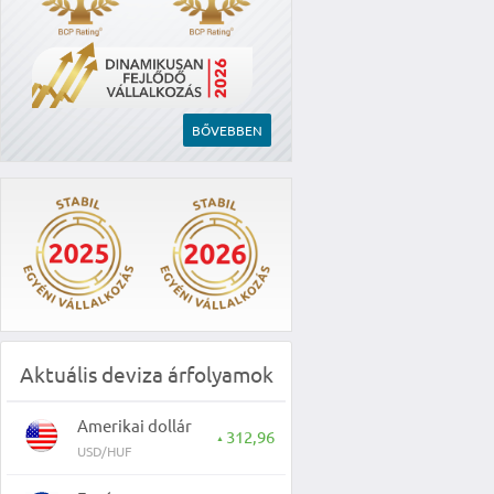
BŐVEBBEN
Aktuális deviza árfolyamok
Amerikai dollár
312,96
▲
USD/HUF