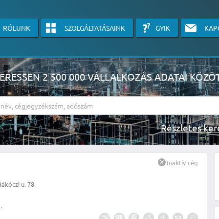
RÓLUNK
SZOLGÁLTATÁSAINK
GYIK
KAP
ERESSEN 2 500 000 VÁLLALKOZÁS ADATAI KÖZÖ
Részlete
sználók számára érhető el, használatához kérjük jelentkezzen be, vagy v
Inaktív cég
linkre kattinva!
kóczi u. 78.
KÉRJEN INGYENES ÁRAJÁNLATOT IDE KATTINTVA!
.