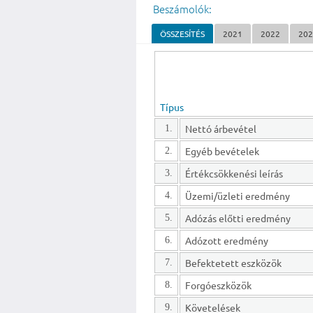
Beszámolók:
ÖSSZESÍTÉS
2021
2022
20
Típus
Nettó árbevétel
1.
Egyéb bevételek
2.
Értékcsökkenési leírás
3.
Üzemi/üzleti eredmény
4.
Adózás előtti eredmény
5.
Adózott eredmény
6.
Befektetett eszközök
7.
Forgóeszközök
8.
Követelések
9.