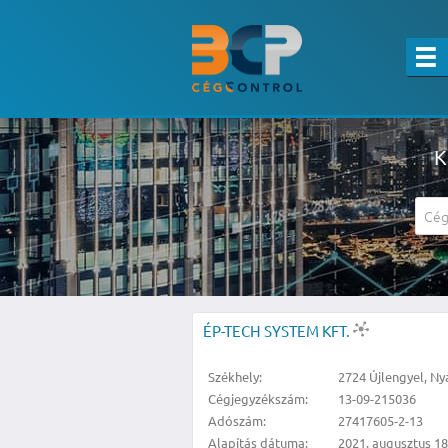
K
A részletes kereső csak belépett felha
ÉP-TECH SYSTEM KFT.
Székhely:
2724 Újlengyel, Nyá
Cégjegyzékszám:
13-09-215036
Adószám:
27417605-2-13
Alapítás dátuma:
2021. augusztus 18