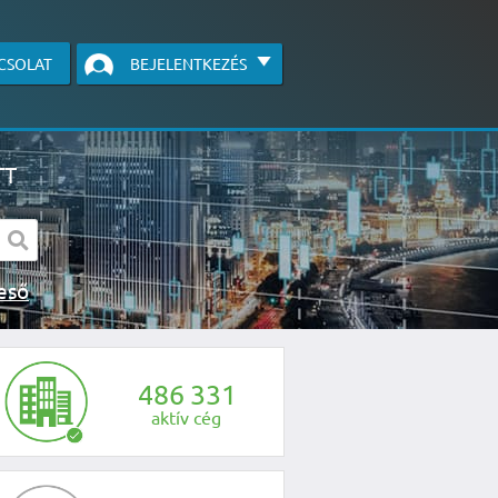
CSOLAT
BEJELENTKEZÉS
TT
s kereső
egye fel velünk a kapcsolatot az alábbi
4
8
6
3
3
1
aktív cég