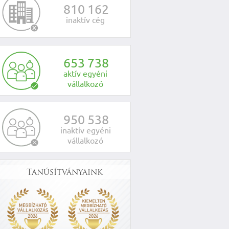
8
1
0
1
6
2
inaktív cég
6
5
3
7
3
8
aktív egyéni
vállalkozó
9
5
0
5
3
8
inaktív egyéni
vállalkozó
Tanúsítványaink