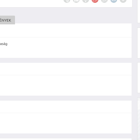
MÉNYEK
saság