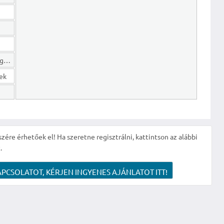
Hosszú lejáratú kötelezettségek
gek
szére érhetőek el! Ha szeretne regisztrálni, kattintson az alábbi
.
APCSOLATOT, KÉRJEN INGYENES AJÁNLATOT ITT!