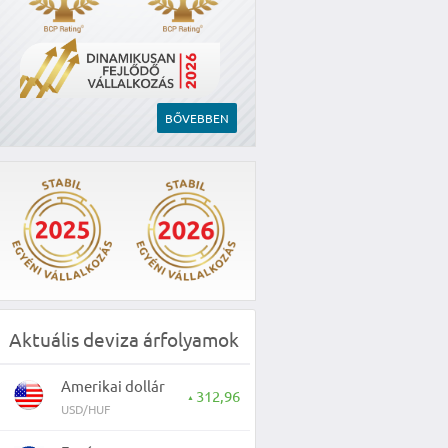
BŐVEBBEN
Aktuális deviza árfolyamok
Amerikai dollár
312,96
▲
USD/HUF