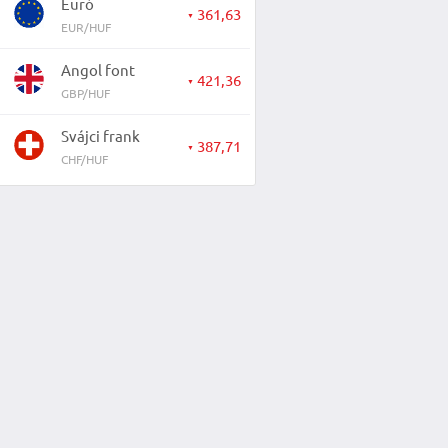
Euró
361,63
▼
EUR/HUF
Angol font
421,36
▼
GBP/HUF
Svájci frank
387,71
▼
CHF/HUF