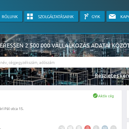
RÓLUNK
SZOLGÁLTATÁSAINK
GYIK
KAP
ERESSEN 2 500 000 VÁLLALKOZÁS ADATAI KÖZÖ
Részlete
sználók számára érhető el, használatához kérjük jelentkezzen be, vagy v
Aktív cég
linkre kattinva!
ri Pál utca 15.
KÉRJEN INGYENES ÁRAJÁNLATOT IDE KATTINTVA!
.