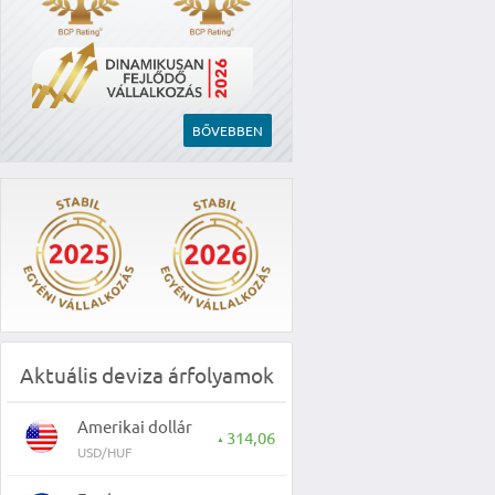
BŐVEBBEN
Aktuális deviza árfolyamok
Amerikai dollár
314,06
▲
USD/HUF