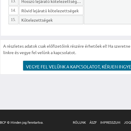
Hosszú lejáratú kötelezettségek
13.
Rövid lejáratú kötelezettségek
14.
Kötelezettségek
15.
A részletes adatok csak előfizetőink részére érhetőek el! Ha szeretne r
linkre és vegye fel velünk a kapcsolatot.
VEGYE FEL VELÜNK A KAPCSOLATOT, KÉRJEN INGYE
BCP © Minden jog fenntartva.
RÓLUNK
ÁSZF
IMPRESSZUM
JOG