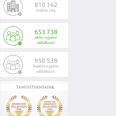
8
1
0
1
6
2
inaktív cég
6
5
3
7
3
8
aktív egyéni
vállalkozó
9
5
0
5
3
8
inaktív egyéni
vállalkozó
Tanúsítványaink