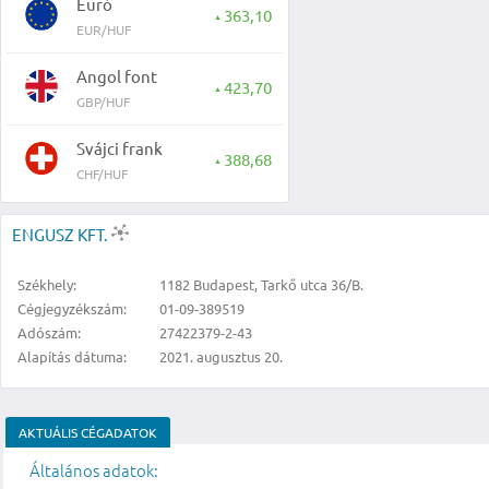
Euró
363,10
▲
EUR/HUF
Angol font
423,70
▲
GBP/HUF
Svájci frank
388,68
▲
CHF/HUF
ENGUSZ KFT.
Székhely:
1182 Budapest, Tarkő utca 36/B.
Cégjegyzékszám:
01-09-389519
Adószám:
27422379-2-43
Alapítás dátuma:
2021. augusztus 20.
AKTUÁLIS CÉGADATOK
Általános adatok: