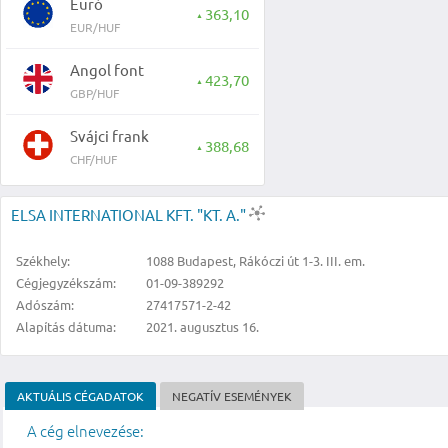
Euró
363,10
▲
EUR/HUF
Angol font
423,70
▲
GBP/HUF
Svájci frank
388,68
▲
CHF/HUF
ELSA INTERNATIONAL KFT. "KT. A."
Székhely:
1088 Budapest, Rákóczi út 1-3. III. em.
Cégjegyzékszám:
01-09-389292
Adószám:
27417571-2-42
Alapítás dátuma:
2021. augusztus 16.
AKTUÁLIS CÉGADATOK
NEGATÍV ESEMÉNYEK
A cég elnevezése: