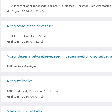
ELSA International Tanácsadó Korlátolt Felelősségű Társaság "kényszertörlés 
Hatályos:
2026. 01. 22.-től
A cég rövidített elnevezése:
ELSA International Kft. "kt. a."
Hatályos:
2026. 01. 22.-től
A cég idegen nyelvű elnevezése(i), idegen nyelvű rövidített eln
Előfizetés szükséges
A cég székhelye:
1088 Budapest, Rákóczi út 1-3. III. em.
Hatályos:
2024. 04. 01.-től
A létesítő okirat kelte: