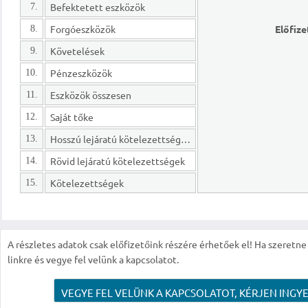
Befektetett eszközök
7.
Forgóeszközök
Előfize
8.
Követelések
9.
Pénzeszközök
10.
Eszközök összesen
11.
Saját tőke
12.
Hosszú lejáratú kötelezettségek
13.
Rövid lejáratú kötelezettségek
14.
Kötelezettségek
15.
A részletes adatok csak előfizetőink részére érhetőek el! Ha szeretne r
linkre és vegye fel velünk a kapcsolatot.
VEGYE FEL VELÜNK A KAPCSOLATOT, KÉRJEN INGYE