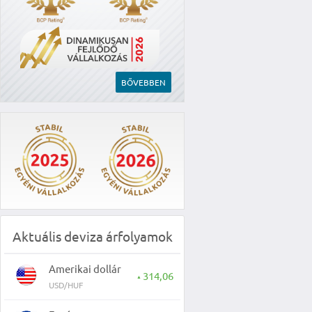
BŐVEBBEN
Aktuális deviza árfolyamok
Amerikai dollár
314,06
▲
USD/HUF