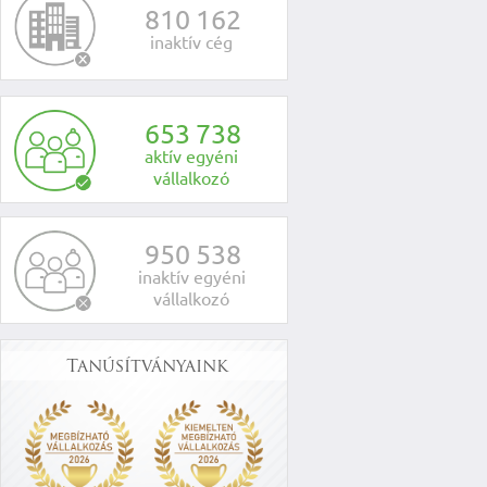
8
1
0
1
6
2
inaktív cég
6
5
3
7
3
8
aktív egyéni
vállalkozó
9
5
0
5
3
8
inaktív egyéni
vállalkozó
Tanúsítványaink