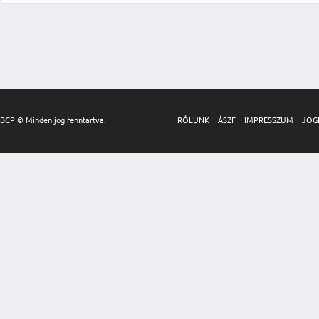
BCP © Minden jog fenntartva.
RÓLUNK
ÁSZF
IMPRESSZUM
JOG