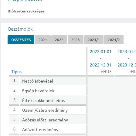
Előfizetés szükséges
Beszámolók:
ÖSSZESÍTÉS
2021
2022
2023
2024/1
2024/2
2022-01-01
2023-01-
-
-
2022-12-31
2023-12-
Típus
eHUF
eH
Nettó árbevétel
1.
Egyéb bevételek
2.
Értékcsökkenési leírás
3.
Üzemi/üzleti eredmény
4.
Adózás előtti eredmény
5.
Adózott eredmény
6.