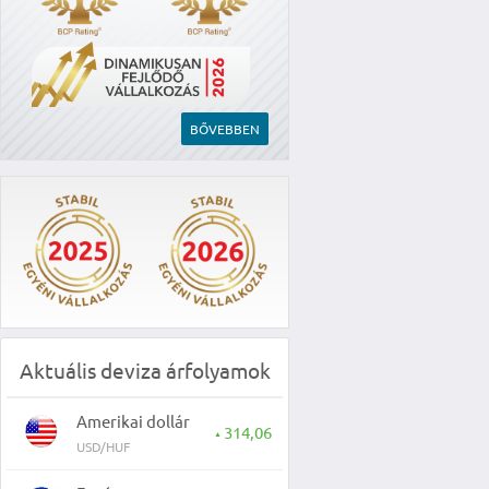
BŐVEBBEN
Aktuális deviza árfolyamok
Amerikai dollár
314,06
▲
USD/HUF