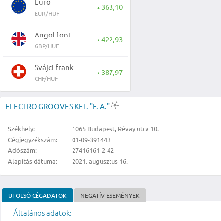
Euró
363,10
▲
EUR/HUF
Angol font
422,93
▲
GBP/HUF
Svájci frank
387,97
▲
CHF/HUF
ELECTRO GROOVES KFT. "F. A."
Székhely:
1065 Budapest, Révay utca 10.
Cégjegyzékszám:
01-09-391443
Adószám:
27416161-2-42
Alapítás dátuma:
2021. augusztus 16.
UTOLSÓ CÉGADATOK
NEGATÍV ESEMÉNYEK
Általános adatok: