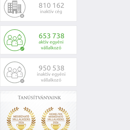
8
1
0
1
6
2
inaktív cég
6
5
3
7
3
8
aktív egyéni
vállalkozó
9
5
0
5
3
8
inaktív egyéni
vállalkozó
Tanúsítványaink