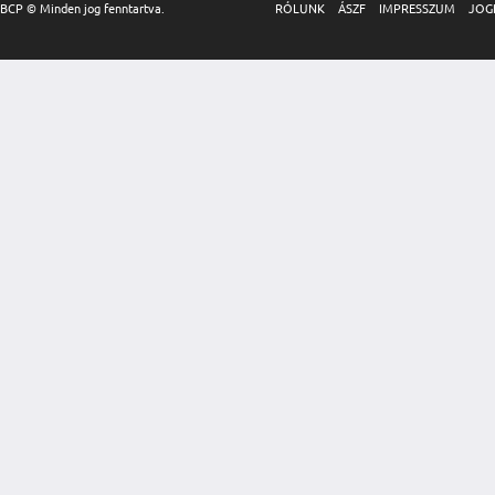
BCP © Minden jog fenntartva.
RÓLUNK
ÁSZF
IMPRESSZUM
JOG