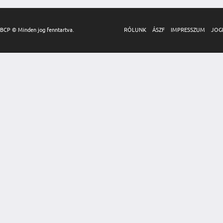
BCP © Minden jog fenntartva.
RÓLUNK
ÁSZF
IMPRESSZUM
JOG