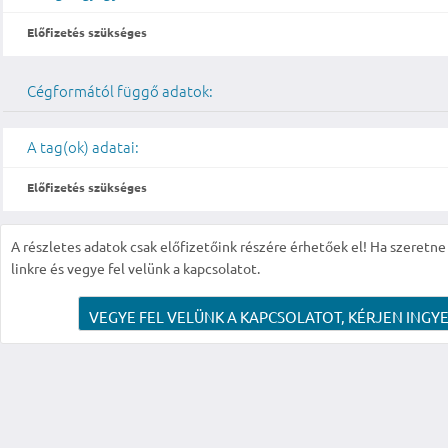
Előfizetés szükséges
Cégformától függő adatok:
A tag(ok) adatai:
Előfizetés szükséges
A részletes adatok csak előfizetőink részére érhetőek el! Ha szeretne r
linkre és vegye fel velünk a kapcsolatot.
VEGYE FEL VELÜNK A KAPCSOLATOT, KÉRJEN INGYE