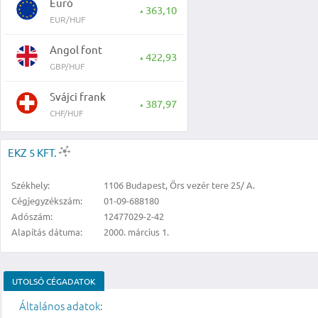
Euró
363,10
▲
EUR/HUF
Angol font
422,93
▲
GBP/HUF
Svájci frank
387,97
▲
CHF/HUF
EKZ 5 KFT.
Székhely:
1106 Budapest, Örs vezér tere 25/ A.
Cégjegyzékszám:
01-09-688180
Adószám:
12477029-2-42
Alapítás dátuma:
2000. március 1.
UTOLSÓ CÉGADATOK
Általános adatok: