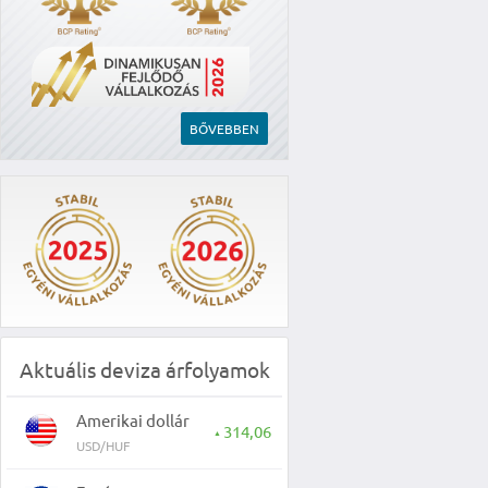
BŐVEBBEN
Aktuális deviza árfolyamok
Amerikai dollár
314,06
▲
USD/HUF