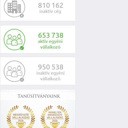
8
1
0
1
6
2
inaktív cég
6
5
3
7
3
8
aktív egyéni
vállalkozó
9
5
0
5
3
8
inaktív egyéni
vállalkozó
Tanúsítványaink