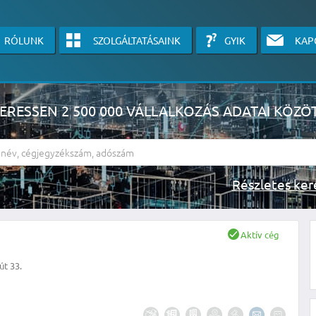
RÓLUNK
SZOLGÁLTATÁSAINK
GYIK
KAP
ERESSEN 2 500 000 VÁLLALKOZÁS ADATAI KÖZÖ
Részlete
sználók számára érhető el, használatához kérjük jelentkezzen be, vagy v
Aktív cég
linkre kattinva!
út 33.
KÉRJEN INGYENES ÁRAJÁNLATOT IDE KATTINTVA!