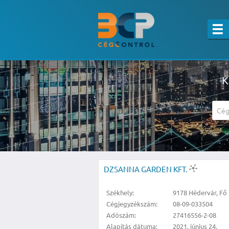
K
A részletes kereső csak belépett felha
DZSANNA GARDEN KFT.
Székhely:
9178 Hédervár, Fő 
Cégjegyzékszám:
08-09-033504
Adószám:
27416556-2-08
Alapítás dátuma:
2021. június 24.