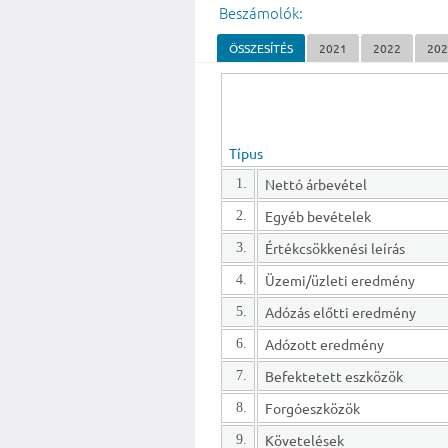
Beszámolók:
ÖSSZESÍTÉS
2021
2022
20
Típus
Nettó árbevétel
1.
Egyéb bevételek
2.
Értékcsökkenési leírás
3.
Üzemi/üzleti eredmény
4.
Adózás előtti eredmény
5.
Adózott eredmény
6.
Befektetett eszközök
7.
Forgóeszközök
8.
Követelések
9.