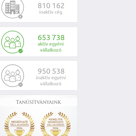
8
1
0
1
6
2
inaktív cég
6
5
3
7
3
8
aktív egyéni
vállalkozó
9
5
0
5
3
8
inaktív egyéni
vállalkozó
Tanúsítványaink