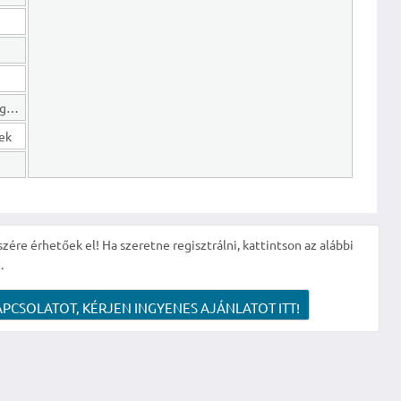
Hosszú lejáratú kötelezettségek
gek
szére érhetőek el! Ha szeretne regisztrálni, kattintson az alábbi
.
APCSOLATOT, KÉRJEN INGYENES AJÁNLATOT ITT!