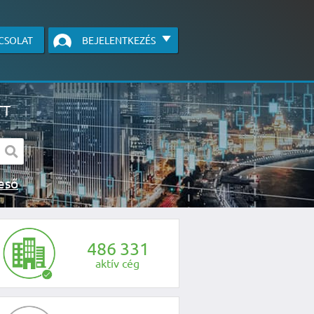
CSOLAT
BEJELENTKEZÉS
TT
s kereső
egye fel velünk a kapcsolatot az alábbi
4
8
6
3
3
1
aktív cég