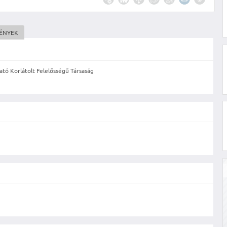
MÉNYEK
tó Korlátolt Felelősségű Társaság