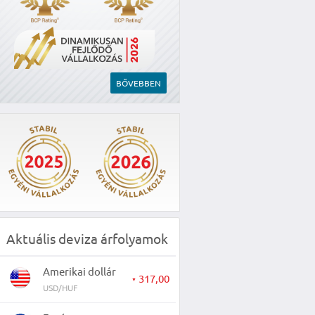
BŐVEBBEN
Aktuális deviza árfolyamok
Amerikai dollár
317,00
▼
USD/HUF