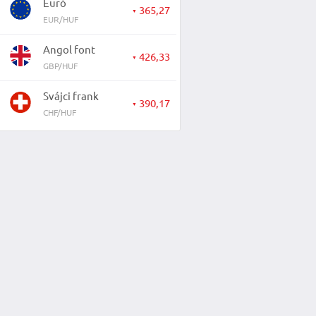
Euró
365,27
▼
EUR/HUF
Angol font
426,33
▼
GBP/HUF
Svájci frank
390,17
▼
CHF/HUF