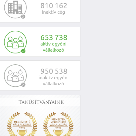
8
1
0
1
6
2
inaktív cég
6
5
3
7
3
8
aktív egyéni
vállalkozó
9
5
0
5
3
8
inaktív egyéni
vállalkozó
Tanúsítványaink