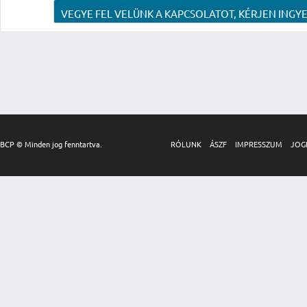
VEGYE FEL VELÜNK A KAPCSOLATOT, KÉRJEN INGYE
BCP © Minden jog fenntartva.
RÓLUNK
ÁSZF
IMPRESSZUM
JOG