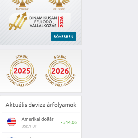
BŐVEBBEN
Aktuális deviza árfolyamok
Amerikai dollár
314,06
▲
USD/HUF