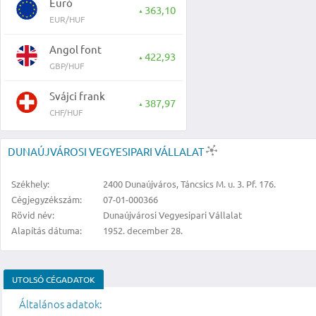
Euró
363,10
▲
EUR/HUF
Angol font
422,93
▲
GBP/HUF
Svájci frank
387,97
▲
CHF/HUF
DUNAÚJVÁROSI VEGYESIPARI VÁLLALAT
Székhely:
2400 Dunaújváros, Táncsics M. u. 3. Pf. 176.
Cégjegyzékszám:
07-01-000366
Rövid név:
Dunaújvárosi Vegyesipari Vállalat
Alapítás dátuma:
1952. december 28.
UTOLSÓ CÉGADATOK
Általános adatok: