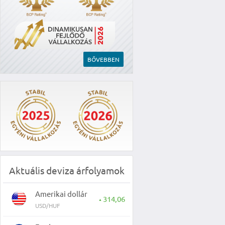
BŐVEBBEN
Aktuális deviza árfolyamok
Amerikai dollár
314,06
▲
USD/HUF