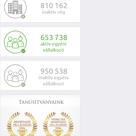
8
1
0
1
6
2
inaktív cég
6
5
3
7
3
8
aktív egyéni
vállalkozó
9
5
0
5
3
8
inaktív egyéni
vállalkozó
Tanúsítványaink