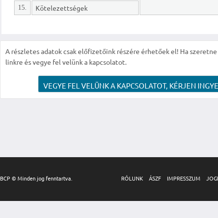
Kötelezettségek
15.
A részletes adatok csak előfizetőink részére érhetőek el! Ha szeretne r
linkre és vegye fel velünk a kapcsolatot.
VEGYE FEL VELÜNK A KAPCSOLATOT, KÉRJEN INGYE
BCP © Minden jog fenntartva.
RÓLUNK
ÁSZF
IMPRESSZUM
JOG