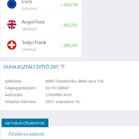
Euró
363,10
▲
EUR/HUF
Angol font
422,93
▲
GBP/HUF
Svájci frank
387,97
▲
CHF/HUF
DUNA ASZFALT ÉPÍTŐ ZRT.
Székhely:
6060 Tiszakécske, Béke utca 150.
Cégjegyzékszám:
03-10-100647
Adószám:
27426902-4-03
Alapítás dátuma:
2021. augusztus 16.
AKTUÁLIS CÉGADATOK
Általános adatok: