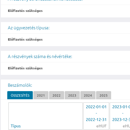
Előfizetés szükséges
Az ügyvezetés típusa:
Előfizetés szükséges
A részvények száma és névértéke:
Előfizetés szükséges
Beszámolók:
ÖSSZESÍTÉS
2021
2022
2023
2024
2025
2022-01-01
2023-01-
-
-
2022-12-31
2023-12-
Típus
eHUF
eH