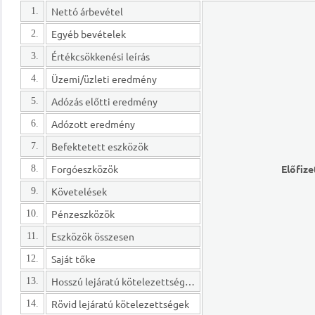
Nettó árbevétel
1.
Egyéb bevételek
2.
Értékcsökkenési leírás
3.
Üzemi/üzleti eredmény
4.
Adózás előtti eredmény
5.
Adózott eredmény
6.
Befektetett eszközök
7.
Forgóeszközök
Előfize
8.
Követelések
9.
Pénzeszközök
10.
Eszközök összesen
11.
Saját tőke
12.
Hosszú lejáratú kötelezettségek
13.
Rövid lejáratú kötelezettségek
14.