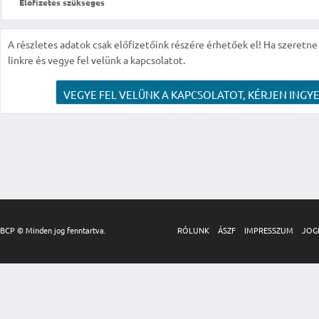
Előfizetés szükséges
A részletes adatok csak előfizetőink részére érhetőek el! Ha szeretne r
linkre és vegye fel velünk a kapcsolatot.
VEGYE FEL VELÜNK A KAPCSOLATOT, KÉRJEN INGYE
BCP © Minden jog fenntartva.
RÓLUNK
ÁSZF
IMPRESSZUM
JOG