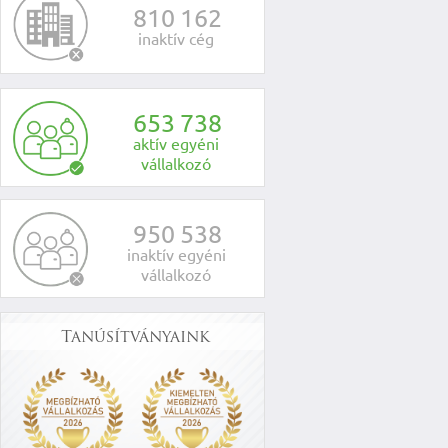
8
1
0
1
6
2
inaktív cég
6
5
3
7
3
8
aktív egyéni
vállalkozó
9
5
0
5
3
8
inaktív egyéni
vállalkozó
Tanúsítványaink