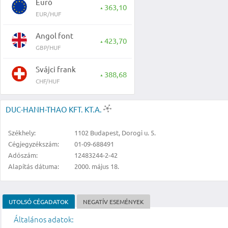
Euró
363,10
▲
EUR/HUF
Angol font
423,70
▲
GBP/HUF
Svájci frank
388,68
▲
CHF/HUF
DUC-HANH-THAO KFT. KT.A.
Székhely:
1102 Budapest, Dorogi u. 5.
Cégjegyzékszám:
01-09-688491
Adószám:
12483244-2-42
Alapítás dátuma:
2000. május 18.
UTOLSÓ CÉGADATOK
NEGATÍV ESEMÉNYEK
Általános adatok: