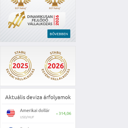
BŐVEBBEN
Aktuális deviza árfolyamok
Amerikai dollár
314,06
▲
USD/HUF