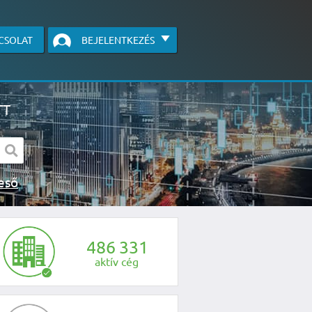
CSOLAT
BEJELENTKEZÉS
TT
s kereső
egye fel velünk a kapcsolatot az alábbi
4
8
6
3
3
1
aktív cég