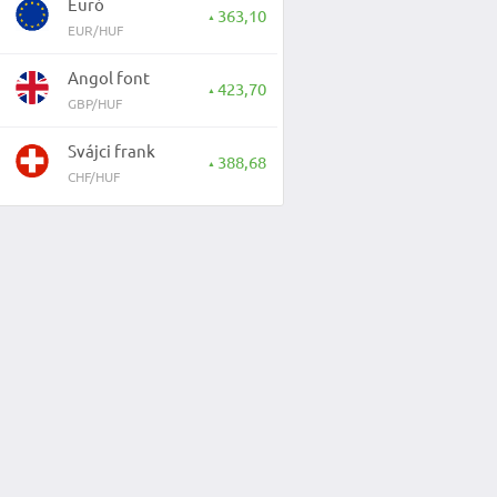
Euró
363,10
▲
EUR/HUF
Angol font
423,70
▲
GBP/HUF
Svájci frank
388,68
▲
CHF/HUF