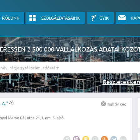
RÓLUNK
SZOLGÁLTATÁSAINK
GYIK
KAP
ERESSEN 2 500 000 VÁLLALKOZÁS ADATAI KÖZÖ
Részlete
sználók számára érhető el, használatához kérjük jelentkezzen be, vagy v
 A."
Inaktív cég
linkre kattinva!
yei Merse Pál utca 21. I. em. 5. ajtó
KÉRJEN INGYENES ÁRAJÁNLATOT IDE KATTINTVA!