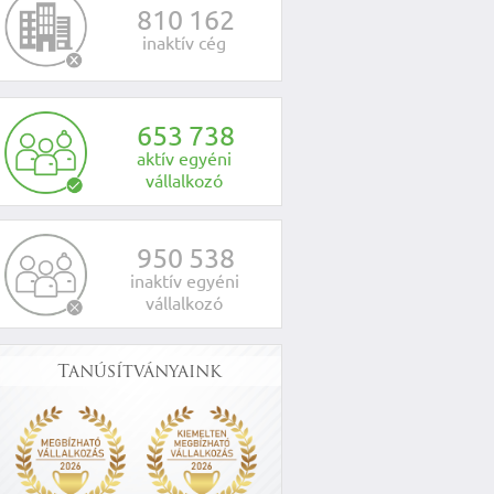
8
1
0
1
6
2
inaktív cég
6
5
3
7
3
8
aktív egyéni
vállalkozó
9
5
0
5
3
8
inaktív egyéni
vállalkozó
Tanúsítványaink