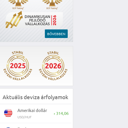
BŐVEBBEN
Aktuális deviza árfolyamok
Amerikai dollár
314,06
▲
USD/HUF