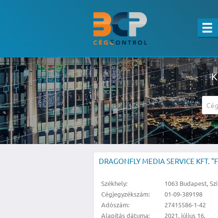
K
A részletes kereső csak belépett felha
DRAGONFLY MEDIA SERVICE KFT. "F.
Székhely:
1063 Budapest, Szin
Cégjegyzékszám:
01-09-389198
Adószám:
27415586-1-42
Alapítás dátuma:
2021. július 16.