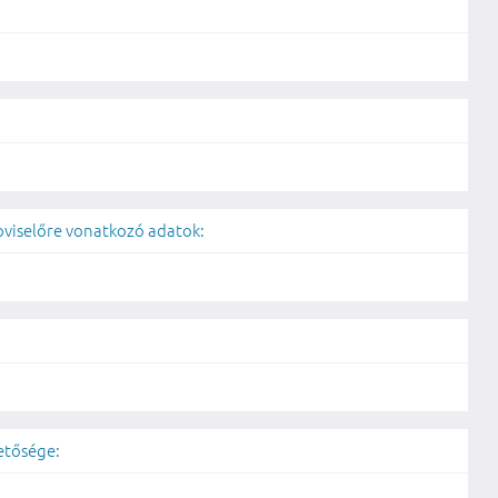
képviselőre vonatkozó adatok:
hetősége: