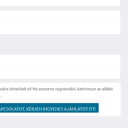
szére érhetőek el! Ha szeretne regisztrálni, kattintson az alábbi
.
APCSOLATOT, KÉRJEN INGYENES AJÁNLATOT ITT!