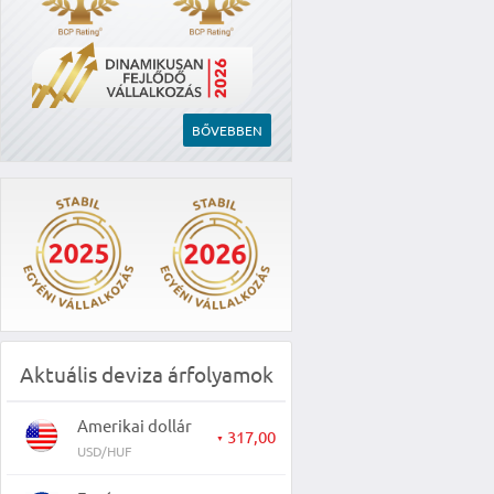
BŐVEBBEN
Aktuális deviza árfolyamok
Amerikai dollár
317,00
▼
USD/HUF