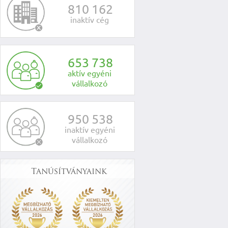
8
1
0
1
6
2
inaktív cég
6
5
3
7
3
8
aktív egyéni
vállalkozó
9
5
0
5
3
8
inaktív egyéni
vállalkozó
Tanúsítványaink