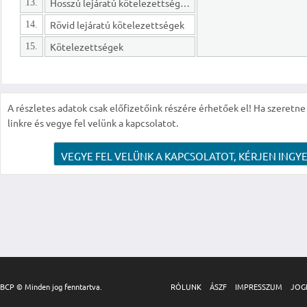
Hosszú lejáratú kötelezettségek
13.
Rövid lejáratú kötelezettségek
14.
Kötelezettségek
15.
A részletes adatok csak előfizetőink részére érhetőek el! Ha szeretne r
linkre és vegye fel velünk a kapcsolatot.
VEGYE FEL VELÜNK A KAPCSOLATOT, KÉRJEN INGYE
BCP © Minden jog fenntartva.
RÓLUNK
ÁSZF
IMPRESSZUM
JOG