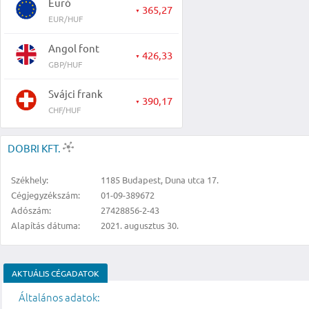
Euró
365,27
▼
EUR/HUF
Angol font
426,33
▼
GBP/HUF
Svájci frank
390,17
▼
CHF/HUF
DOBRI KFT.
Székhely:
1185 Budapest, Duna utca 17.
Cégjegyzékszám:
01-09-389672
Adószám:
27428856-2-43
Alapítás dátuma:
2021. augusztus 30.
AKTUÁLIS CÉGADATOK
Általános adatok: