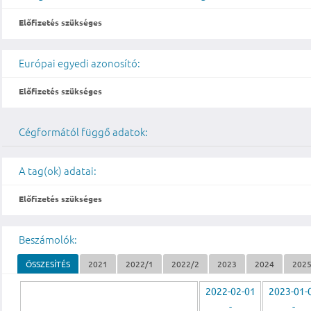
Előfizetés szükséges
Európai egyedi azonosító:
Előfizetés szükséges
Cégformától függő adatok:
A tag(ok) adatai:
Előfizetés szükséges
Beszámolók:
ÖSSZESÍTÉS
2021
2022/1
2022/2
2023
2024
202
2022-02-01
2023-01-
-
-