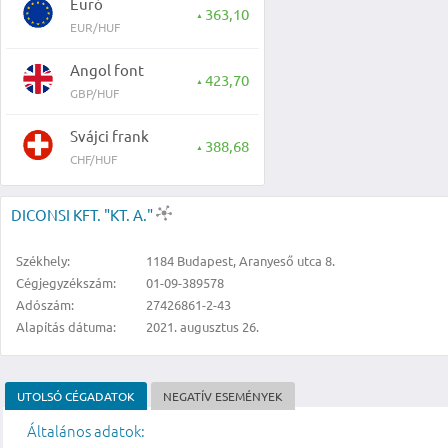
Euró
363,10
▲
EUR/HUF
Angol font
423,70
▲
GBP/HUF
Svájci frank
388,68
▲
CHF/HUF
DICONSI KFT. "KT. A."
Székhely:
1184 Budapest, Aranyeső utca 8.
Cégjegyzékszám:
01-09-389578
Adószám:
27426861-2-43
Alapítás dátuma:
2021. augusztus 26.
UTOLSÓ CÉGADATOK
NEGATÍV ESEMÉNYEK
Általános adatok: