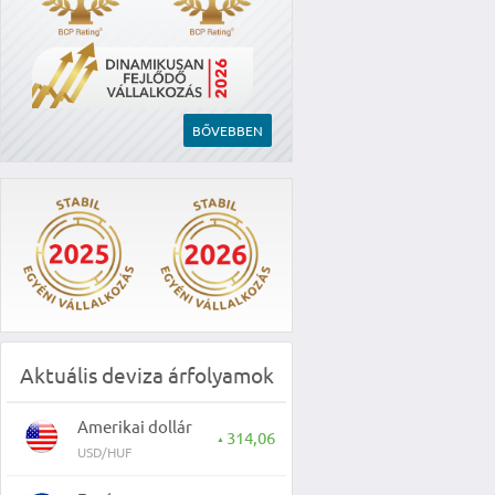
BŐVEBBEN
Aktuális deviza árfolyamok
Amerikai dollár
314,06
▲
USD/HUF