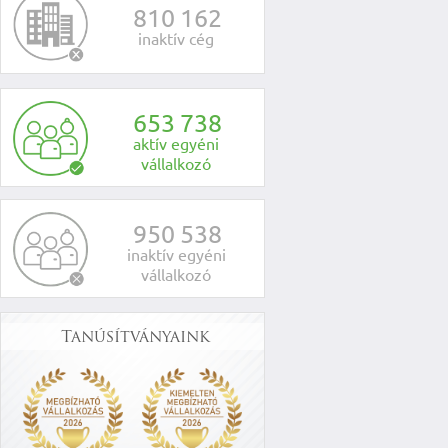
8
1
0
1
6
2
inaktív cég
6
5
3
7
3
8
aktív egyéni
vállalkozó
9
5
0
5
3
8
inaktív egyéni
vállalkozó
Tanúsítványaink