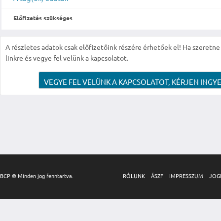
Előfizetés szükséges
A részletes adatok csak előfizetőink részére érhetőek el! Ha szeretne r
linkre és vegye fel velünk a kapcsolatot.
VEGYE FEL VELÜNK A KAPCSOLATOT, KÉRJEN INGYE
BCP © Minden jog fenntartva.
RÓLUNK
ÁSZF
IMPRESSZUM
JOG