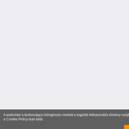
A weboldal a biztonságos böngészés mellett a legjobb felhasználói élmény nyújtá
a
Cookie Policy
-ban talál.