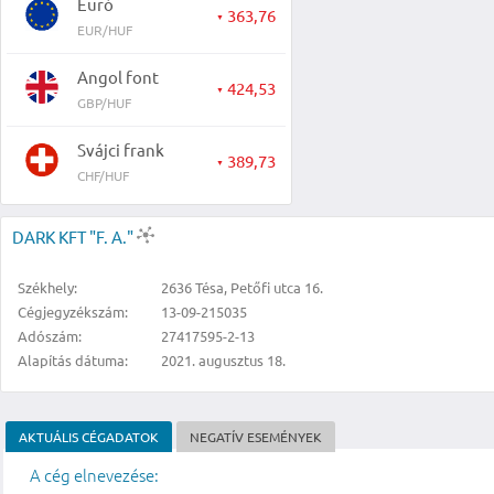
Euró
363,76
▼
EUR/HUF
Angol font
424,53
▼
GBP/HUF
Svájci frank
389,73
▼
CHF/HUF
DARK KFT "F. A."
Székhely:
2636 Tésa, Petőfi utca 16.
Cégjegyzékszám:
13-09-215035
Adószám:
27417595-2-13
Alapítás dátuma:
2021. augusztus 18.
AKTUÁLIS CÉGADATOK
NEGATÍV ESEMÉNYEK
A cég elnevezése: