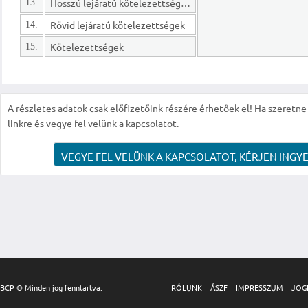
Hosszú lejáratú kötelezettségek
13.
Rövid lejáratú kötelezettségek
14.
Kötelezettségek
15.
A részletes adatok csak előfizetőink részére érhetőek el! Ha szeretne r
linkre és vegye fel velünk a kapcsolatot.
VEGYE FEL VELÜNK A KAPCSOLATOT, KÉRJEN INGYE
BCP © Minden jog fenntartva.
RÓLUNK
ÁSZF
IMPRESSZUM
JOG