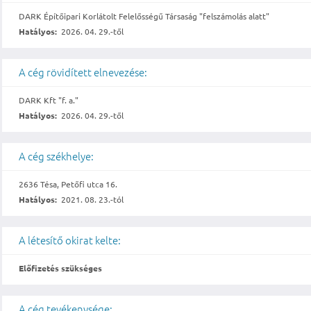
DARK Építőipari Korlátolt Felelősségű Társaság "felszámolás alatt"
Hatályos:
2026. 04. 29.-től
A cég rövidített elnevezése:
DARK Kft "f. a."
Hatályos:
2026. 04. 29.-től
A cég székhelye:
2636 Tésa, Petőfi utca 16.
Hatályos:
2021. 08. 23.-tól
A létesítő okirat kelte:
Előfizetés szükséges
A cég tevékenysége: