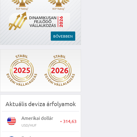
BŐVEBBEN
Aktuális deviza árfolyamok
Amerikai dollár
314,63
▼
USD/HUF