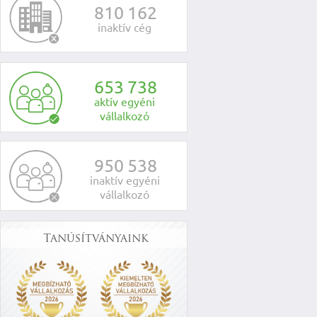
8
1
0
1
6
2
inaktív cég
6
5
3
7
3
8
aktív egyéni
vállalkozó
9
5
0
5
3
8
inaktív egyéni
vállalkozó
Tanúsítványaink