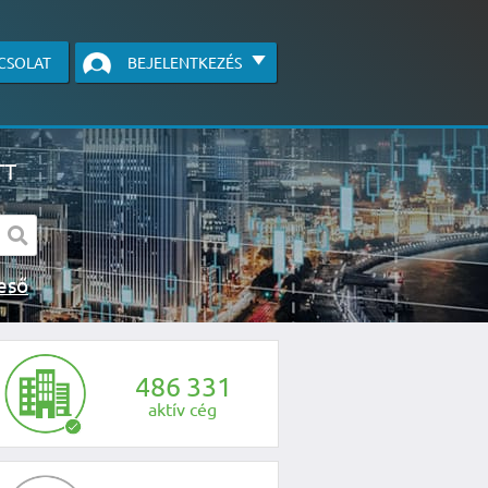
CSOLAT
BEJELENTKEZÉS
TT
s kereső
egye fel velünk a kapcsolatot az alábbi
4
8
6
3
3
1
aktív cég