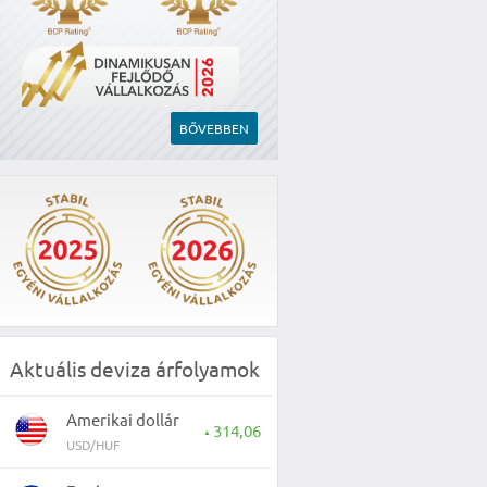
BŐVEBBEN
Aktuális deviza árfolyamok
Amerikai dollár
314,06
▲
USD/HUF