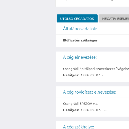
UTOLSÓ CÉGADATOK
NEGATÍV ESEMÉ
Általános adatok:
Előfizetés szükséges
A cég elnevezése:
Csongrádi Építőipari Szövetkezet "végelsz
Hatályos:
1994. 09. 07. - ...
A cég rövidített elnevezése:
Csongrádi ÉPSZÖV v.a.
Hatályos:
1994. 09. 07. - ...
A cég székhelye: