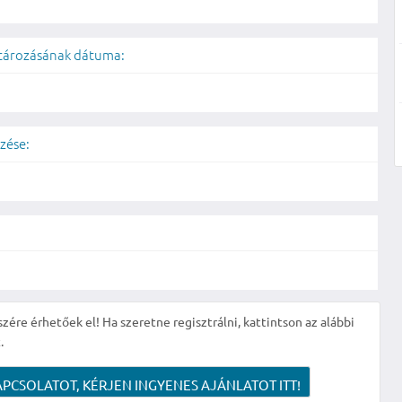
atározásának dátuma:
zése:
szére érhetőek el! Ha szeretne regisztrálni, kattintson az alábbi
.
APCSOLATOT, KÉRJEN INGYENES AJÁNLATOT ITT!