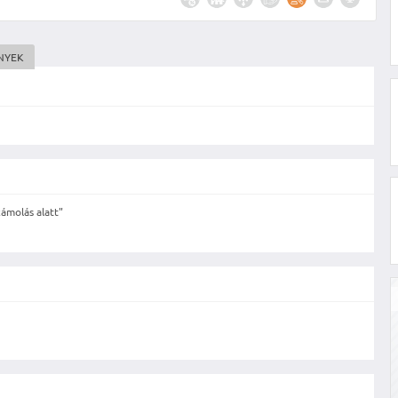
NYEK
ámolás alatt"