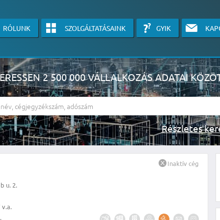
RÓLUNK
SZOLGÁLTATÁSAINK
GYIK
KAP
ERESSEN 2 500 000 VÁLLALKOZÁS ADATAI KÖZÖ
Részlete
sználók számára érhető el, használatához kérjük jelentkezzen be, vagy v
Inaktív cég
linkre kattinva!
 u. 2.
KÉRJEN INGYENES ÁRAJÁNLATOT IDE KATTINTVA!
v.a.
.