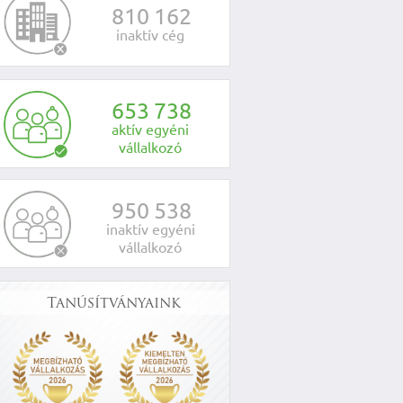
8
1
0
1
6
2
inaktív cég
6
5
3
7
3
8
aktív egyéni
vállalkozó
9
5
0
5
3
8
inaktív egyéni
vállalkozó
Tanúsítványaink