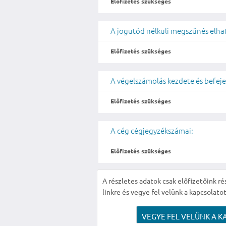
Előfizetés szükséges
A jogutód nélküli megszűnés elh
Előfizetés szükséges
A végelszámolás kezdete és befeje
Előfizetés szükséges
A cég cégjegyzékszámai:
Előfizetés szükséges
A részletes adatok csak előfizetőink ré
linkre és vegye fel velünk a kapcsolatot
VEGYE FEL VELÜNK A K