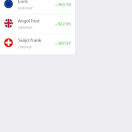
Euró
363,10
▲
EUR/HUF
Angol font
422,93
▲
GBP/HUF
Svájci frank
387,97
▲
CHF/HUF