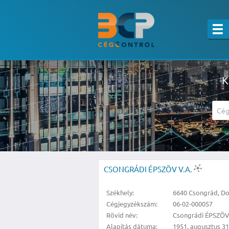
K
A részletes kereső csak belépett felha
CSONGRÁDI ÉPSZÖV V.A.
Székhely:
6640 Csongrád, Dob
Cégjegyzékszám:
06-02-000057
Rövid név:
Csongrádi ÉPSZÖV 
Alapítás dátuma:
1951. augusztus 31