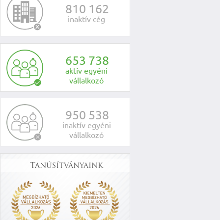
8
1
0
1
6
2
inaktív cég
6
5
3
7
3
8
aktív egyéni
vállalkozó
9
5
0
5
3
8
inaktív egyéni
vállalkozó
Tanúsítványaink