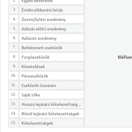
Egyéb bevételek
2.
Értékcsökkenési leírás
3.
Üzemi/üzleti eredmény
4.
Adózás előtti eredmény
5.
Adózott eredmény
6.
Befektetett eszközök
7.
Forgóeszközök
Előfize
8.
Követelések
9.
Pénzeszközök
10.
Eszközök összesen
11.
Saját tőke
12.
Hosszú lejáratú kötelezettségek
13.
Rövid lejáratú kötelezettségek
14.
Kötelezettségek
15.