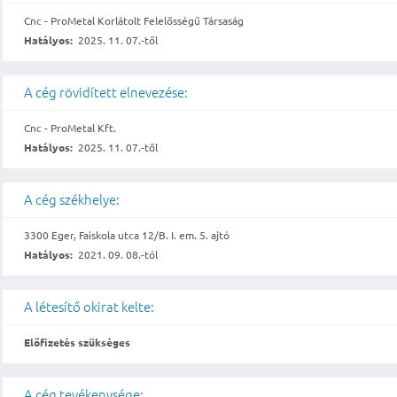
Cnc - ProMetal Korlátolt Felelősségű Társaság
Hatályos:
2025. 11. 07.-től
A cég rövidített elnevezése:
Cnc - ProMetal Kft.
Hatályos:
2025. 11. 07.-től
A cég székhelye:
3300 Eger, Faiskola utca 12/B. I. em. 5. ajtó
Hatályos:
2021. 09. 08.-tól
A létesítő okirat kelte:
Előfizetés szükséges
A cég tevékenysége: