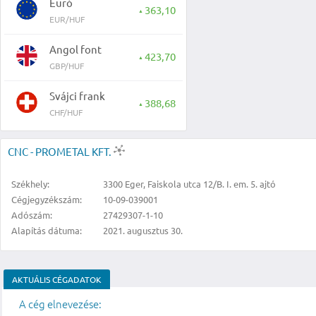
Euró
363,10
▲
EUR/HUF
Angol font
423,70
▲
GBP/HUF
Svájci frank
388,68
▲
CHF/HUF
CNC - PROMETAL KFT.
Székhely:
3300 Eger, Faiskola utca 12/B. I. em. 5. ajtó
Cégjegyzékszám:
10-09-039001
Adószám:
27429307-1-10
Alapítás dátuma:
2021. augusztus 30.
AKTUÁLIS CÉGADATOK
A cég elnevezése: