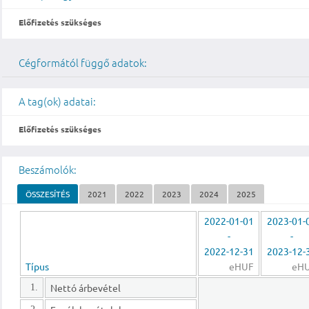
Előfizetés szükséges
Cégformától függő adatok:
A tag(ok) adatai:
Előfizetés szükséges
Beszámolók:
ÖSSZESÍTÉS
2021
2022
2023
2024
2025
2022-01-01
2023-01-
-
-
2022-12-31
2023-12-
Típus
eHUF
eH
Nettó árbevétel
1.