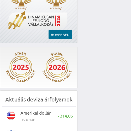
BŐVEBBEN
Aktuális deviza árfolyamok
Amerikai dollár
314,06
▲
USD/HUF