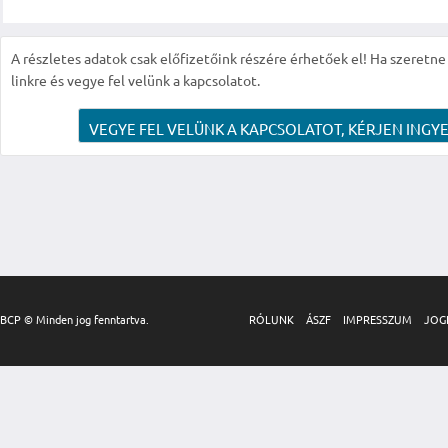
A részletes adatok csak előfizetőink részére érhetőek el! Ha szeretne r
linkre és vegye fel velünk a kapcsolatot.
VEGYE FEL VELÜNK A KAPCSOLATOT, KÉRJEN INGYE
BCP © Minden jog fenntartva.
RÓLUNK
ÁSZF
IMPRESSZUM
JOG