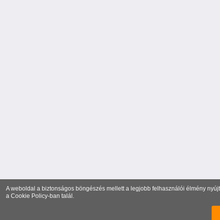
A weboldal a biztonságos böngészés mellett a legjobb felhasználói élmény nyújtá
a
Cookie Policy
-ban talál.