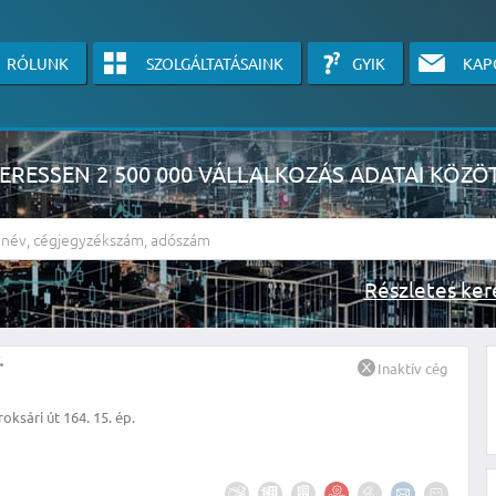
RÓLUNK
SZOLGÁLTATÁSAINK
GYIK
KAP
ERESSEN 2 500 000 VÁLLALKOZÁS ADATAI KÖZÖ
Részlete
sználók számára érhető el, használatához kérjük jelentkezzen be, vagy v
Inaktív cég
linkre kattinva!
oksári út 164. 15. ép.
KÉRJEN INGYENES ÁRAJÁNLATOT IDE KATTINTVA!