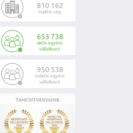
8
1
0
1
6
2
inaktív cég
6
5
3
7
3
8
aktív egyéni
vállalkozó
9
5
0
5
3
8
inaktív egyéni
vállalkozó
Tanúsítványaink