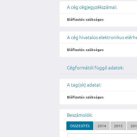
A cég cégjegyzékszámai:
Előfizetés szükséges
A cég hivatalos elektronikus elér
Előfizetés szükséges
Cégformától függő adatok:
A tag(ok) adatai:
Előfizetés szükséges
Beszámolók:
ÖSSZESÍTÉS
2014
2015
20