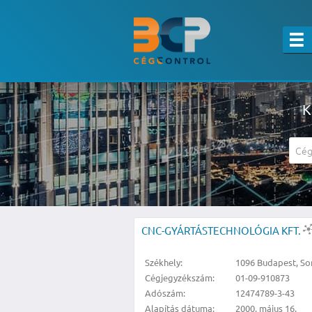
K
A részletes kereső csak belépett felha
CNC-GYÁRTÁSTECHNOLÓGIA KFT.
Székhely:
1096 Budapest, Sor
Cégjegyzékszám:
01-09-910873
Adószám:
12474789-3-43
Alapítás dátuma:
2000. május 16.