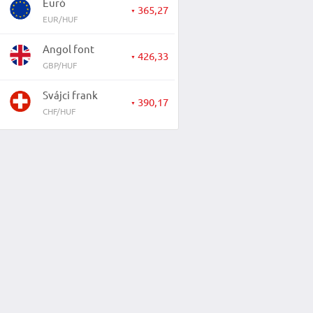
Euró
365,27
▼
EUR/HUF
Angol font
426,33
▼
GBP/HUF
Svájci frank
390,17
▼
CHF/HUF