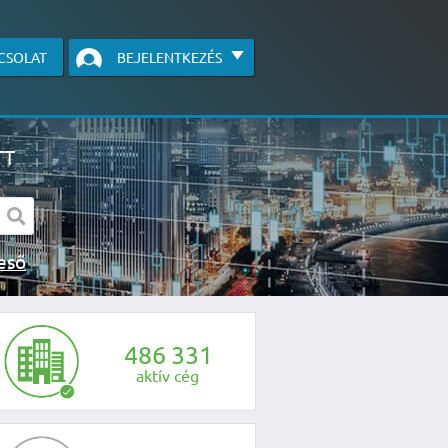
CSOLAT
BEJELENTKEZÉS
TT
s kereső
egye fel velünk a kapcsolatot az alábbi
4
8
6
3
3
1
aktív cég