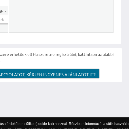
Hosszú lejáratú kötelezettségek
gek
szére érhetőek el! Ha szeretne regisztrálni, kattintson az alábbi
.
APCSOLATOT, KÉRJEN INGYENES AJÁNLATOT ITT!
sa érdekében sütiket (cookie-kat) használ. Részletes információt a sütik használa