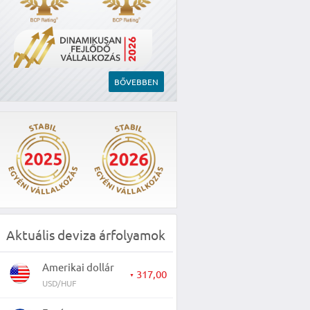
BŐVEBBEN
Aktuális deviza árfolyamok
Amerikai dollár
317,00
▼
USD/HUF