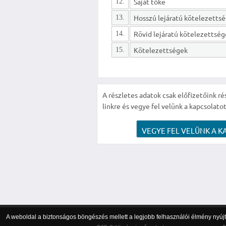
Saját tőke
12.
13.
Rövid lejáratú kötelezettsé
14.
Kötelezettségek
15.
A részletes adatok csak előfizetőink ré
linkre és vegye fel velünk a kapcsolatot
VEGYE FEL VELÜNK A K
A weboldal a biztonságos böngészés mellett a legjobb felhasználói élmény nyújtá