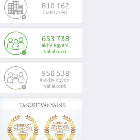
8
1
0
1
6
2
inaktív cég
6
5
3
7
3
8
aktív egyéni
vállalkozó
9
5
0
5
3
8
inaktív egyéni
vállalkozó
Tanúsítványaink