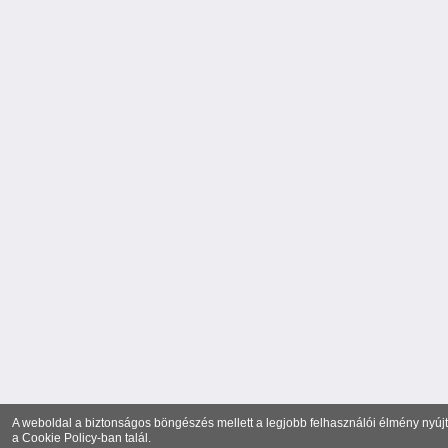
A weboldal a biztonságos böngészés mellett a legjobb felhasználói élmény nyújtá
a
Cookie Policy
-ban talál.