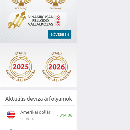
BŐVEBBEN
Aktuális deviza árfolyamok
Amerikai dollár
314,06
▲
USD/HUF