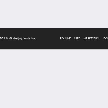
BCP © Minden jog fenntartva.
RÓLUNK
ÁSZF
IMPRESSZUM
JOG