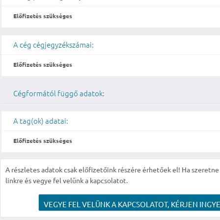
Előfizetés szükséges
A cég cégjegyzékszámai:
Előfizetés szükséges
Cégformától függő adatok:
A tag(ok) adatai:
Előfizetés szükséges
A részletes adatok csak előfizetőink részére érhetőek el! Ha szeretne r
linkre és vegye fel velünk a kapcsolatot.
VEGYE FEL VELÜNK A KAPCSOLATOT, KÉRJEN INGYE