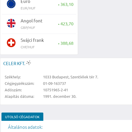
Euró
363,10
▲
EUR/HUF
Angol font
423,70
▲
GBP/HUF
Svájci frank
388,68
▲
CHF/HUF
CELER KFT.
Székhely:
1033 Budapest, Szentlélek tér 7.
Cégjegyzékszám:
01-09-163737
Adószám:
10751965-2-41
Alapítás dátuma:
1991. december 30.
UTOLSÓ CÉGADATOK
Általános adatok: