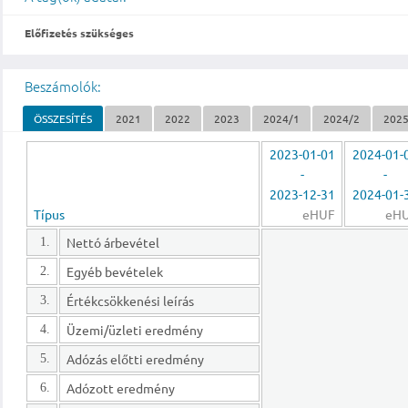
Előfizetés szükséges
Beszámolók:
ÖSSZESÍTÉS
2021
2022
2023
2024/1
2024/2
202
2023-01-01
2024-01-
-
-
2023-12-31
2024-01-
Típus
eHUF
eH
Nettó árbevétel
1.
Egyéb bevételek
2.
Értékcsökkenési leírás
3.
Üzemi/üzleti eredmény
4.
Adózás előtti eredmény
5.
Adózott eredmény
6.