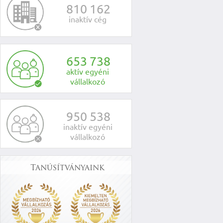
8
1
0
1
6
2
inaktív cég
6
5
3
7
3
8
aktív egyéni
vállalkozó
9
5
0
5
3
8
inaktív egyéni
vállalkozó
Tanúsítványaink