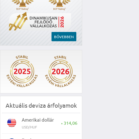
BŐVEBBEN
Aktuális deviza árfolyamok
Amerikai dollár
314,06
▲
USD/HUF