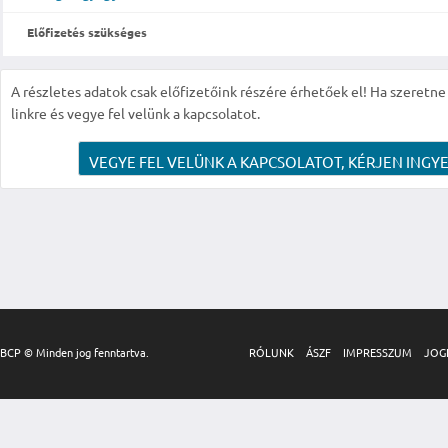
Előfizetés szükséges
A részletes adatok csak előfizetőink részére érhetőek el! Ha szeretne r
linkre és vegye fel velünk a kapcsolatot.
VEGYE FEL VELÜNK A KAPCSOLATOT, KÉRJEN INGYE
BCP © Minden jog fenntartva.
RÓLUNK
ÁSZF
IMPRESSZUM
JOG