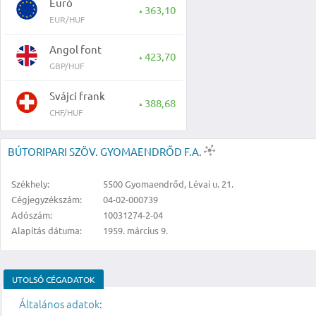
Euró
363,10
▲
EUR/HUF
Angol font
423,70
▲
GBP/HUF
Svájci frank
388,68
▲
CHF/HUF
BÚTORIPARI SZÖV. GYOMAENDRŐD F.A.
Székhely:
5500 Gyomaendrőd, Lévai u. 21.
Cégjegyzékszám:
04-02-000739
Adószám:
10031274-2-04
Alapítás dátuma:
1959. március 9.
UTOLSÓ CÉGADATOK
Általános adatok: