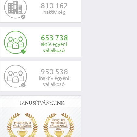
8
1
0
1
6
2
inaktív cég
6
5
3
7
3
8
aktív egyéni
vállalkozó
9
5
0
5
3
8
inaktív egyéni
vállalkozó
Tanúsítványaink