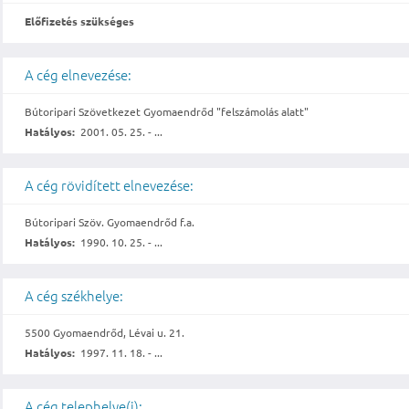
Előfizetés szükséges
A cég elnevezése:
Bútoripari Szövetkezet Gyomaendrőd "felszámolás alatt"
Hatályos:
2001. 05. 25. - ...
A cég rövidített elnevezése:
Bútoripari Szöv. Gyomaendrőd f.a.
Hatályos:
1990. 10. 25. - ...
A cég székhelye:
5500 Gyomaendrőd, Lévai u. 21.
Hatályos:
1997. 11. 18. - ...
A cég telephelye(i):