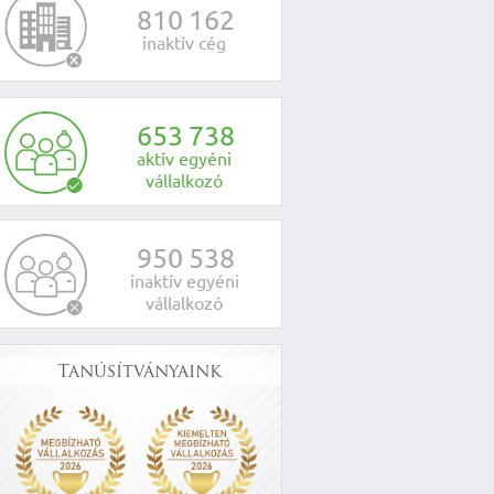
8
1
0
1
6
2
inaktív cég
6
5
3
7
3
8
aktív egyéni
vállalkozó
9
5
0
5
3
8
inaktív egyéni
vállalkozó
Tanúsítványaink