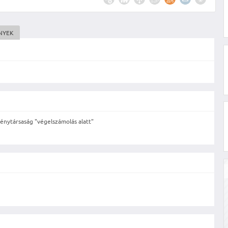
NYEK
nytársaság "végelszámolás alatt"