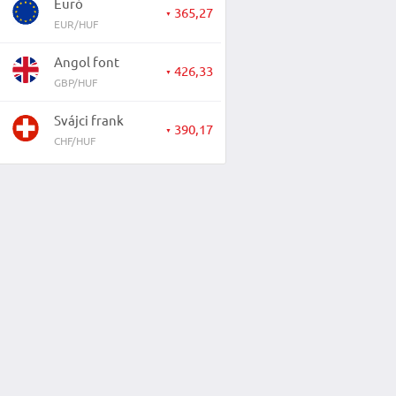
Euró
365,27
▼
EUR/HUF
Angol font
426,33
▼
GBP/HUF
Svájci frank
390,17
▼
CHF/HUF