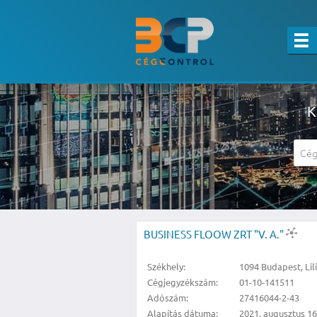
K
A részletes kereső csak belépett felha
BUSINESS FLOOW ZRT "V. A."
Székhely:
1094 Budapest, Lili
Cégjegyzékszám:
01-10-141511
Adószám:
27416044-2-43
Alapítás dátuma:
2021. augusztus 16