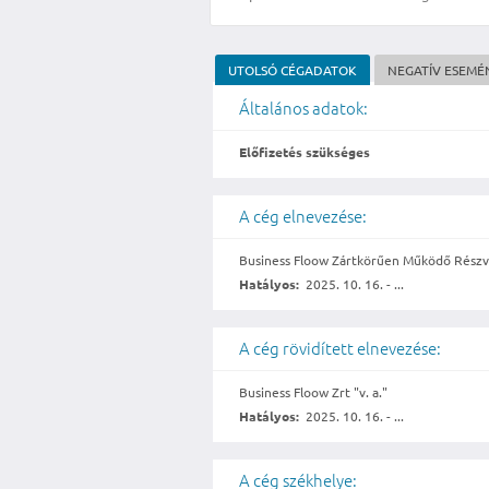
UTOLSÓ CÉGADATOK
NEGATÍV ESEMÉ
Általános adatok:
Előfizetés szükséges
A cég elnevezése:
Business Floow Zártkörűen Működő Részvé
Hatályos:
2025. 10. 16. - ...
A cég rövidített elnevezése:
Business Floow Zrt "v. a."
Hatályos:
2025. 10. 16. - ...
A cég székhelye: