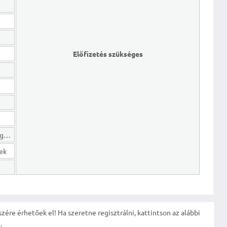
Előfizetés szükséges
Hosszú lejáratú kötelezettségek
gek
szére érhetőek el! Ha szeretne regisztrálni, kattintson az alábbi
.