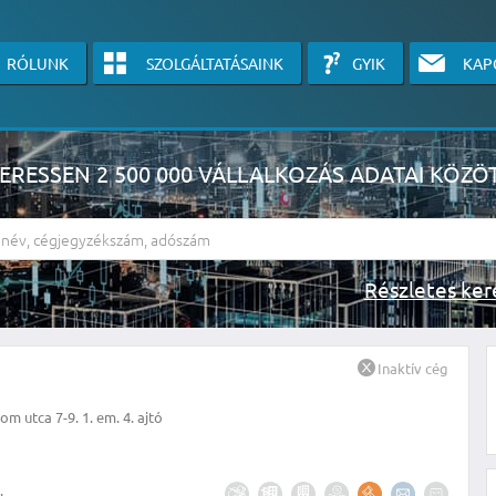
RÓLUNK
SZOLGÁLTATÁSAINK
GYIK
KAP
ERESSEN 2 500 000 VÁLLALKOZÁS ADATAI KÖZÖ
Részlete
sználók számára érhető el, használatához kérjük jelentkezzen be, vagy v
Inaktív cég
linkre kattinva!
om utca 7-9. 1. em. 4. ajtó
KÉRJEN INGYENES ÁRAJÁNLATOT IDE KATTINTVA!
.