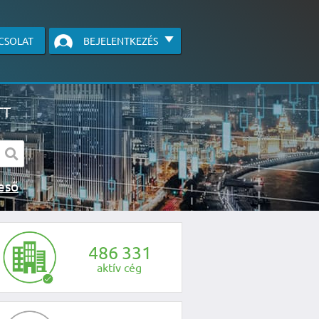
CSOLAT
BEJELENTKEZÉS
TT
s kereső
egye fel velünk a kapcsolatot az alábbi
4
8
6
3
3
1
aktív cég