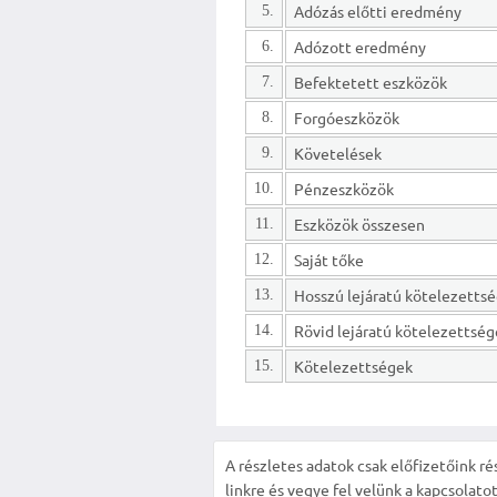
Adózás előtti eredmény
5.
Adózott eredmény
6.
Befektetett eszközök
7.
Forgóeszközök
8.
Követelések
9.
Pénzeszközök
10.
Eszközök összesen
11.
Saját tőke
12.
13.
Rövid lejáratú kötelezettsé
14.
Kötelezettségek
15.
A részletes adatok csak előfizetőink ré
linkre és vegye fel velünk a kapcsolatot