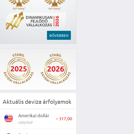
BŐVEBBEN
Aktuális deviza árfolyamok
Amerikai dollár
317,00
▼
USD/HUF