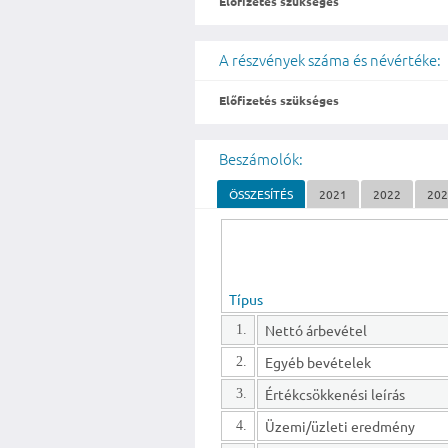
Előfizetés szükséges
A részvények száma és névértéke:
Előfizetés szükséges
Beszámolók:
ÖSSZESÍTÉS
2021
2022
20
Típus
Nettó árbevétel
1.
Egyéb bevételek
2.
Értékcsökkenési leírás
3.
Üzemi/üzleti eredmény
4.