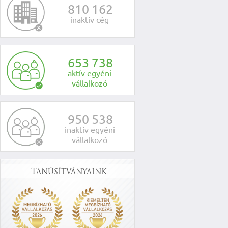
8
1
0
1
6
2
inaktív cég
6
5
3
7
3
8
aktív egyéni
vállalkozó
9
5
0
5
3
8
inaktív egyéni
vállalkozó
Tanúsítványaink