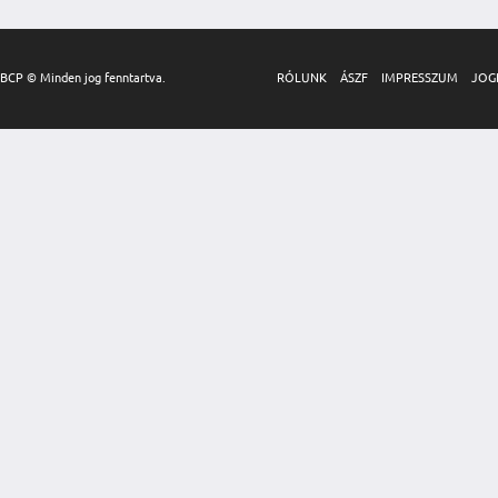
BCP © Minden jog fenntartva.
RÓLUNK
ÁSZF
IMPRESSZUM
JOG