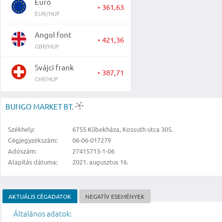
Euró
361,63
▼
EUR/HUF
Angol font
421,36
▼
GBP/HUF
Svájci frank
387,71
▼
CHF/HUF
BUNGO MARKET BT.
Székhely:
6755 Kübekháza, Kossuth utca 305.
Cégjegyzékszám:
06-06-017279
Adószám:
27415713-1-06
Alapítás dátuma:
2021. augusztus 16.
AKTUÁLIS CÉGADATOK
NEGATÍV ESEMÉNYEK
Általános adatok: