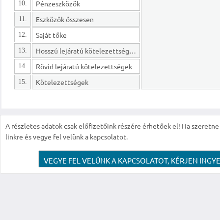
Pénzeszközök
10.
Eszközök összesen
11.
Saját tőke
12.
Hosszú lejáratú kötelezettségek
13.
Rövid lejáratú kötelezettségek
14.
Kötelezettségek
15.
A részletes adatok csak előfizetőink részére érhetőek el! Ha szeretne r
linkre és vegye fel velünk a kapcsolatot.
VEGYE FEL VELÜNK A KAPCSOLATOT, KÉRJEN INGYE