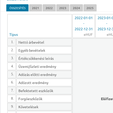
ÖSSZESÍTÉS
2021
2022
2023
2024
2025
2022-01-01
2023-01-
-
-
2022-12-31
2023-12-
Típus
eHUF
eH
Nettó árbevétel
1.
Egyéb bevételek
2.
Értékcsökkenési leírás
3.
Üzemi/üzleti eredmény
4.
Adózás előtti eredmény
5.
Adózott eredmény
6.
Befektetett eszközök
7.
Forgóeszközök
Előfize
8.
Követelések
9.