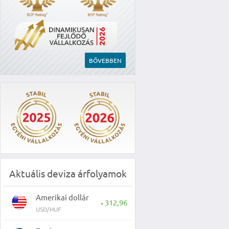
BŐVEBBEN
Aktuális deviza árfolyamok
Amerikai dollár
312,96
▲
USD/HUF