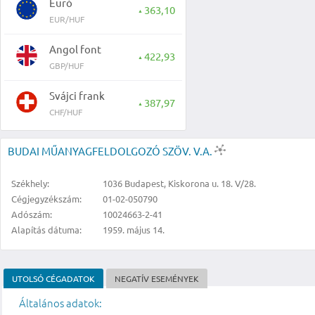
Euró
363,10
▲
EUR/HUF
Angol font
422,93
▲
GBP/HUF
Svájci frank
387,97
▲
CHF/HUF
BUDAI MŰANYAGFELDOLGOZÓ SZÖV. V.A.
Székhely:
1036 Budapest, Kiskorona u. 18. V/28.
Cégjegyzékszám:
01-02-050790
Adószám:
10024663-2-41
Alapítás dátuma:
1959. május 14.
UTOLSÓ CÉGADATOK
NEGATÍV ESEMÉNYEK
Általános adatok: