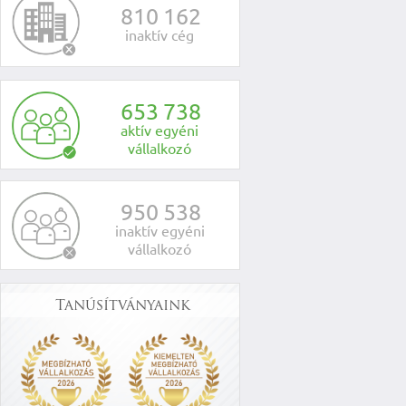
8
1
0
1
6
2
inaktív cég
6
5
3
7
3
8
aktív egyéni
vállalkozó
9
5
0
5
3
8
inaktív egyéni
vállalkozó
Tanúsítványaink