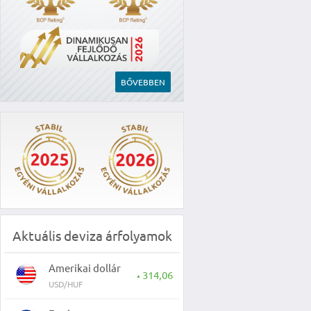
BŐVEBBEN
Aktuális deviza árfolyamok
Amerikai dollár
314,06
▲
USD/HUF