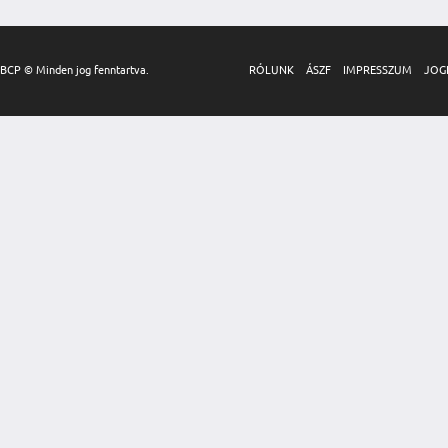
BCP © Minden jog fenntartva.
RÓLUNK
ÁSZF
IMPRESSZUM
JOG