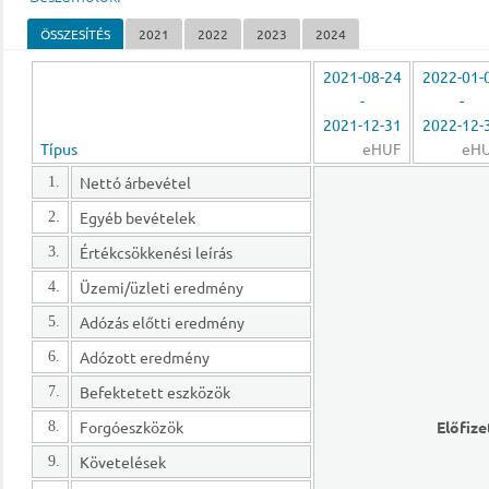
ÖSSZESÍTÉS
2021
2022
2023
2024
2021-08-24
2022-01-
-
-
2021-12-31
2022-12-
Típus
eHUF
eH
Nettó árbevétel
1.
Egyéb bevételek
2.
Értékcsökkenési leírás
3.
Üzemi/üzleti eredmény
4.
Adózás előtti eredmény
5.
Adózott eredmény
6.
Befektetett eszközök
7.
Forgóeszközök
Előfize
8.
Követelések
9.