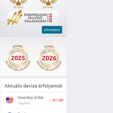
BŐVEBBEN
Aktuális deviza árfolyamok
Amerikai dollár
317,00
▼
USD/HUF