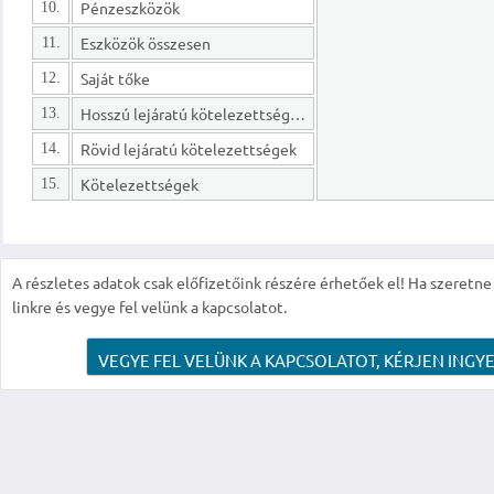
Pénzeszközök
10.
Eszközök összesen
11.
Saját tőke
12.
Hosszú lejáratú kötelezettségek
13.
Rövid lejáratú kötelezettségek
14.
Kötelezettségek
15.
A részletes adatok csak előfizetőink részére érhetőek el! Ha szeretne r
linkre és vegye fel velünk a kapcsolatot.
VEGYE FEL VELÜNK A KAPCSOLATOT, KÉRJEN INGYE