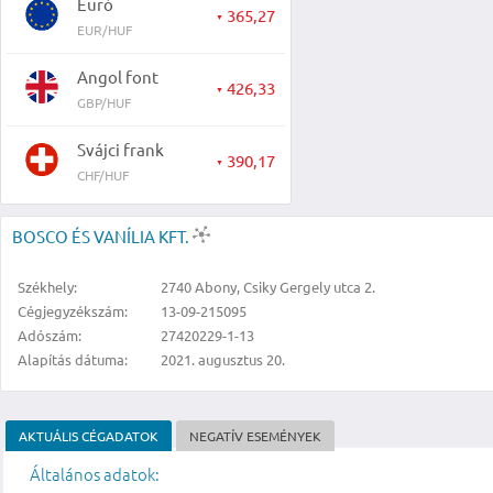
Euró
365,27
▼
EUR/HUF
Angol font
426,33
▼
GBP/HUF
Svájci frank
390,17
▼
CHF/HUF
BOSCO ÉS VANÍLIA KFT.
Székhely:
2740 Abony, Csiky Gergely utca 2.
Cégjegyzékszám:
13-09-215095
Adószám:
27420229-1-13
Alapítás dátuma:
2021. augusztus 20.
AKTUÁLIS CÉGADATOK
NEGATÍV ESEMÉNYEK
Általános adatok: