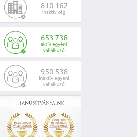
8
1
0
1
6
2
inaktív cég
6
5
3
7
3
8
aktív egyéni
vállalkozó
9
5
0
5
3
8
inaktív egyéni
vállalkozó
Tanúsítványaink