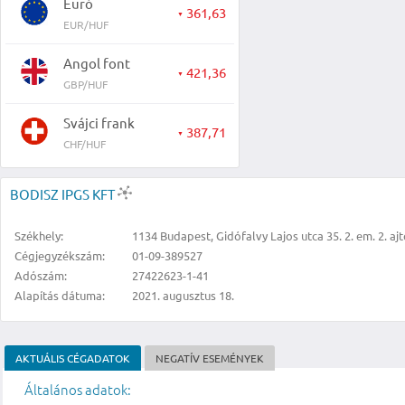
Euró
361,63
▼
EUR/HUF
Angol font
421,36
▼
GBP/HUF
Svájci frank
387,71
▼
CHF/HUF
BODISZ IPGS KFT
Székhely:
1134 Budapest, Gidófalvy Lajos utca 35. 2. em. 2. aj
Cégjegyzékszám:
01-09-389527
Adószám:
27422623-1-41
Alapítás dátuma:
2021. augusztus 18.
AKTUÁLIS CÉGADATOK
NEGATÍV ESEMÉNYEK
Általános adatok: