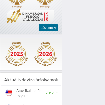
BŐVEBBEN
Aktuális deviza árfolyamok
Amerikai dollár
312,96
▲
USD/HUF