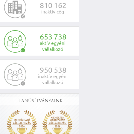
8
1
0
1
6
2
inaktív cég
6
5
3
7
3
8
aktív egyéni
vállalkozó
9
5
0
5
3
8
inaktív egyéni
vállalkozó
Tanúsítványaink