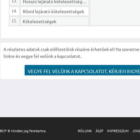
Hosszú lejáratú kötelezettségek
13.
Rövid lejáratú kötelezettségek
14.
Kötelezettségek
15.
A részletes adatok csak előfizetőink részére érhetőek el! Ha szeretne r
linkre és vegye fel velünk a kapcsolatot.
VEGYE FEL VELÜNK A KAPCSOLATOT, KÉRJEN INGYE
BCP © Minden jog fenntartva.
RÓLUNK
ÁSZF
IMPRESSZUM
JOG