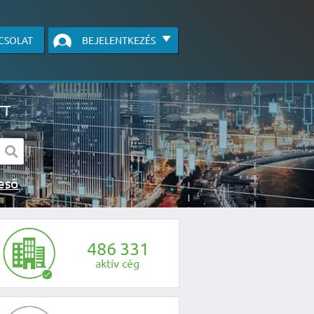
CSOLAT
BEJELENTKEZÉS
TT
s kereső
egye fel velünk a kapcsolatot az alábbi
4
8
6
3
3
1
aktív cég