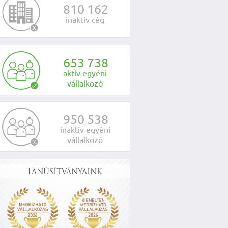
8
1
0
1
6
2
inaktív cég
6
5
3
7
3
8
aktív egyéni
vállalkozó
9
5
0
5
3
8
inaktív egyéni
vállalkozó
Tanúsítványaink