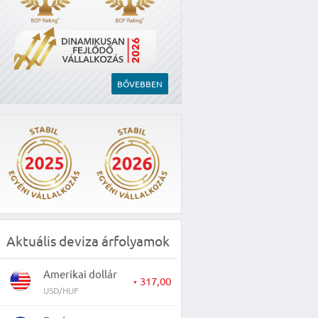
BŐVEBBEN
Aktuális deviza árfolyamok
Amerikai dollár
317,00
▼
USD/HUF