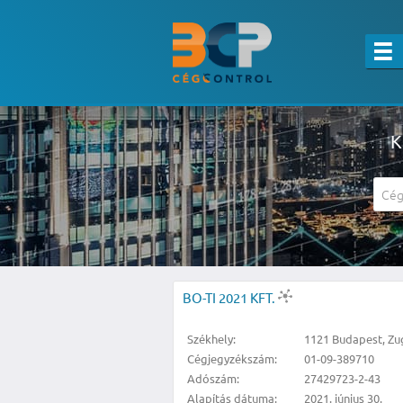
K
A részletes kereső csak belépett felha
BO-TI 2021 KFT.
Székhely:
1121 Budapest, Zug
Cégjegyzékszám:
01-09-389710
Adószám:
27429723-2-43
Alapítás dátuma:
2021. június 30.