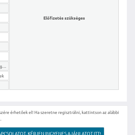
Előfizetés szükséges
Hosszú lejáratú kötelezettségek
gek
szére érhetőek el! Ha szeretne regisztrálni, kattintson az alábbi
.
APCSOLATOT, KÉRJEN INGYENES AJÁNLATOT ITT!