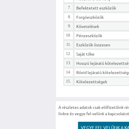
Befektetett eszközök
7.
Forgóeszközök
8.
Követelések
9.
Pénzeszközök
10.
Eszközök összesen
11.
Saját tőke
12.
13.
Rövid lejáratú kötelezettsé
14.
Kötelezettségek
15.
A részletes adatok csak előfizetőink ré
linkre és vegye fel velünk a kapcsolatot
VEGYE FEL VELÜNK A K