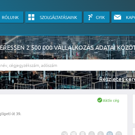
RÓLUNK
SZOLGÁLTATÁSAINK
GYIK
KAP
ERESSEN 2 500 000 VÁLLALKOZÁS ADATAI KÖZÖ
Részlete
sználók számára érhető el, használatához kérjük jelentkezzen be, vagy v
Aktív cég
linkre kattinva!
ligeti út 39.
KÉRJEN INGYENES ÁRAJÁNLATOT IDE KATTINTVA!