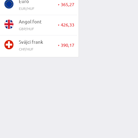
Euró
365,27
▼
EUR/HUF
Angol font
426,33
▼
GBP/HUF
Svájci frank
390,17
▼
CHF/HUF