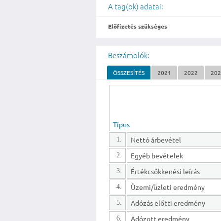
A tag(ok) adatai:
Előfizetés szükséges
Beszámolók:
ÖSSZESÍTÉS
2021
2022
20
Típus
Nettó árbevétel
1.
Egyéb bevételek
2.
Értékcsökkenési leírás
3.
Üzemi/üzleti eredmény
4.
Adózás előtti eredmény
5.
Adózott eredmény
6.