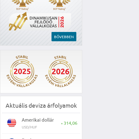
BŐVEBBEN
Aktuális deviza árfolyamok
Amerikai dollár
314,06
▲
USD/HUF