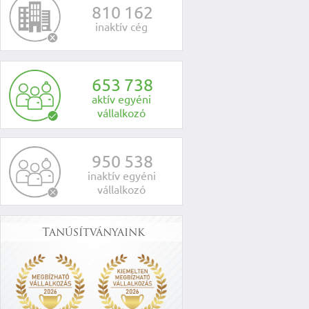
8
1
0
1
6
2
inaktív cég
6
5
3
7
3
8
aktív egyéni
vállalkozó
9
5
0
5
3
8
inaktív egyéni
vállalkozó
Tanúsítványaink