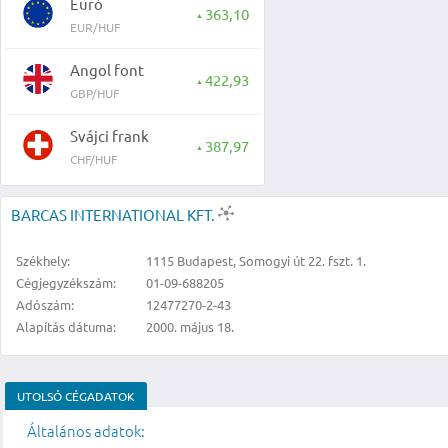
Euró
363,10
▲
EUR/HUF
Angol font
422,93
▲
GBP/HUF
Svájci frank
387,97
▲
CHF/HUF
BARCAS INTERNATIONAL KFT.
Székhely:
1115 Budapest, Somogyi út 22. fszt. 1.
Cégjegyzékszám:
01-09-688205
Adószám:
12477270-2-43
Alapítás dátuma:
2000. május 18.
UTOLSÓ CÉGADATOK
Általános adatok: