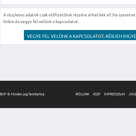
A részletes adatok csak előfizetőink részére érhetőek el! Ha szeretne r
linkre és vegye fel velünk a kapcsolatot.
VEGYE FEL VELÜNK A KAPCSOLATOT, KÉRJEN INGYE
BCP © Minden jog fenntartva.
RÓLUNK
ÁSZF
IMPRESSZUM
JOG