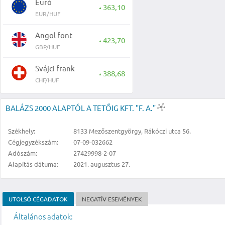
Euró
363,10
▲
EUR/HUF
Angol font
423,70
▲
GBP/HUF
Svájci frank
388,68
▲
CHF/HUF
BALÁZS 2000 ALAPTÓL A TETŐIG KFT. "F. A."
Székhely:
8133 Mezőszentgyörgy, Rákóczi utca 56.
Cégjegyzékszám:
07-09-032662
Adószám:
27429998-2-07
Alapítás dátuma:
2021. augusztus 27.
UTOLSÓ CÉGADATOK
NEGATÍV ESEMÉNYEK
Általános adatok: