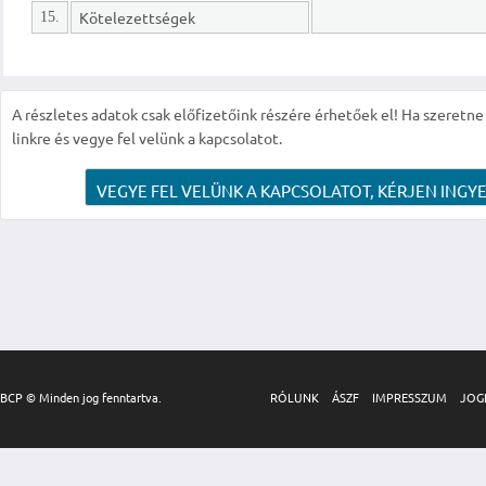
Kötelezettségek
15.
A részletes adatok csak előfizetőink részére érhetőek el! Ha szeretne r
linkre és vegye fel velünk a kapcsolatot.
VEGYE FEL VELÜNK A KAPCSOLATOT, KÉRJEN INGYE
BCP © Minden jog fenntartva.
RÓLUNK
ÁSZF
IMPRESSZUM
JOG