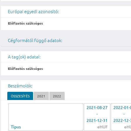
Európai egyedi azonosító:
Előfizetés szükséges
Cégformától függő adatok:
A tag(ok) adatai:
Előfizetés szükséges
Beszámolók:
ÖSSZESÍTÉS
2021
2022
2021-08-27
2022-01-
-
-
2021-12-31
2022-12-
Típus
eHUF
eH