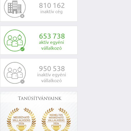
8
1
0
1
6
2
inaktív cég
6
5
3
7
3
8
aktív egyéni
vállalkozó
9
5
0
5
3
8
inaktív egyéni
vállalkozó
Tanúsítványaink