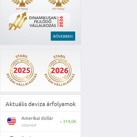
BŐVEBBEN
Aktuális deviza árfolyamok
Amerikai dollár
314,06
▲
USD/HUF