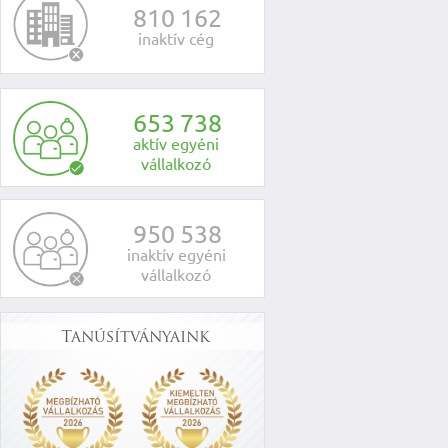
8
1
0
1
6
2
inaktív cég
6
5
3
7
3
8
aktív egyéni
vállalkozó
9
5
0
5
3
8
inaktív egyéni
vállalkozó
Tanúsítványaink