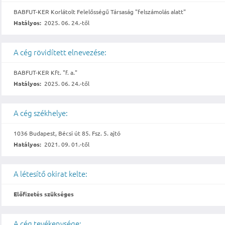
BABFUT-KER Korlátolt Felelősségű Társaság "felszámolás alatt"
Hatályos:
2025. 06. 24.-től
A cég rövidített elnevezése:
BABFUT-KER Kft. "f. a."
Hatályos:
2025. 06. 24.-től
A cég székhelye:
1036 Budapest, Bécsi út 85. Fsz. 5. ajtó
Hatályos:
2021. 09. 01.-től
A létesítő okirat kelte:
Előfizetés szükséges
A cég tevékenysége: