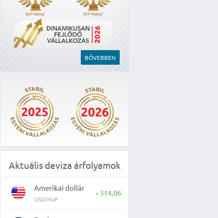
BŐVEBBEN
Aktuális deviza árfolyamok
Amerikai dollár
314,06
▲
USD/HUF