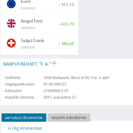
Euró
363,10
▲
EUR/HUF
Angol font
423,70
▲
GBP/HUF
Svájci frank
388,68
▲
CHF/HUF
BABFUT-KER KFT. "F. A."
Székhely:
1036 Budapest, Bécsi út 85. Fsz. 5. ajtó
Cégjegyzékszám:
01-09-389723
Adószám:
27430008-2-41
Alapítás dátuma:
2021. augusztus 27.
AKTUÁLIS CÉGADATOK
NEGATÍV ESEMÉNYEK
A cég elnevezése: