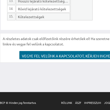
Hosszú lejáratú kötelezettségek
13.
Rövid lejáratú kötelezettségek
14.
Kötelezettségek
15.
A részletes adatok csak előfizetőink részére érhetőek el! Ha szeretne r
linkre és vegye fel velünk a kapcsolatot.
VEGYE FEL VELÜNK A KAPCSOLATOT, KÉRJEN INGYE
BCP © Minden jog fenntartva.
RÓLUNK
ÁSZF
IMPRESSZUM
JOG