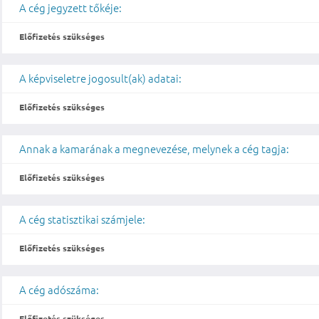
A cég jegyzett tőkéje:
Előfizetés szükséges
A képviseletre jogosult(ak) adatai:
Előfizetés szükséges
Annak a kamarának a megnevezése, melynek a cég tagja:
Előfizetés szükséges
A cég statisztikai számjele:
Előfizetés szükséges
A cég adószáma:
Előfizetés szükséges