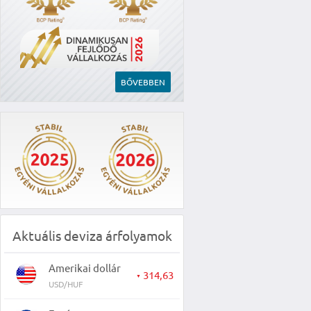
BŐVEBBEN
Aktuális deviza árfolyamok
Amerikai dollár
314,63
▼
USD/HUF