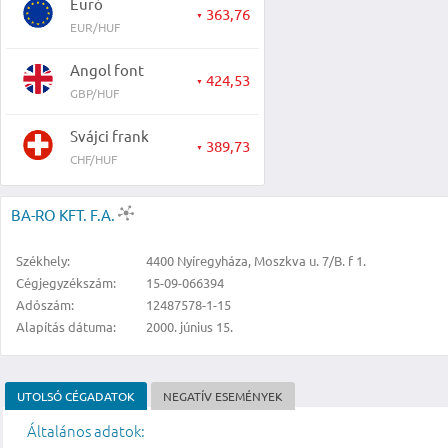
Euró
363,76
▼
EUR/HUF
Angol font
424,53
▼
GBP/HUF
Svájci frank
389,73
▼
CHF/HUF
BA-RO KFT. F.A.
Székhely:
4400 Nyíregyháza, Moszkva u. 7/B. f 1.
Cégjegyzékszám:
15-09-066394
Adószám:
12487578-1-15
Alapítás dátuma:
2000. június 15.
UTOLSÓ CÉGADATOK
NEGATÍV ESEMÉNYEK
Általános adatok: