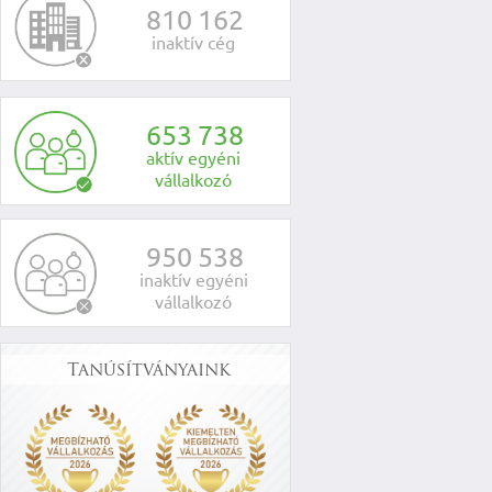
8
1
0
1
6
2
inaktív cég
6
5
3
7
3
8
aktív egyéni
vállalkozó
9
5
0
5
3
8
inaktív egyéni
vállalkozó
Tanúsítványaink