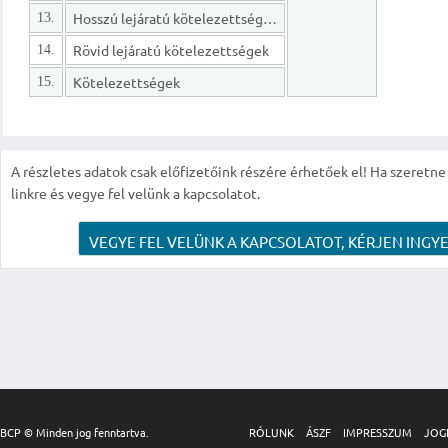
Hosszú lejáratú kötelezettségek
13.
Rövid lejáratú kötelezettségek
14.
Kötelezettségek
15.
A részletes adatok csak előfizetőink részére érhetőek el! Ha szeretne r
linkre és vegye fel velünk a kapcsolatot.
VEGYE FEL VELÜNK A KAPCSOLATOT, KÉRJEN INGYE
BCP © Minden jog fenntartva.
RÓLUNK
ÁSZF
IMPRESSZUM
JOG