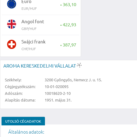
Euró
363,10
▲
EUR/HUF
Angol font
422,93
▲
GBP/HUF
Svájci frank
387,97
▲
CHF/HUF
AROMA KERESKEDELMI VÁLLALAT
Székhely:
3200 Gyöngyös, Nemecz J. u. 15.
Cégjegyzékszám:
10-01-020095
Adószám:
10018620-2-10
Alapítás dátuma:
1951. május 31.
UTOLSÓ CÉGADATOK
Általános adatok: