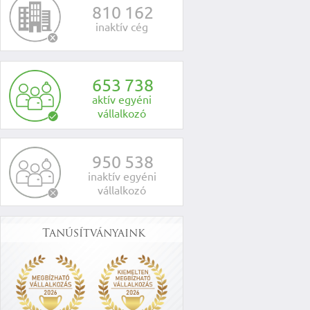
8
1
0
1
6
2
inaktív cég
6
5
3
7
3
8
aktív egyéni
vállalkozó
9
5
0
5
3
8
inaktív egyéni
vállalkozó
Tanúsítványaink