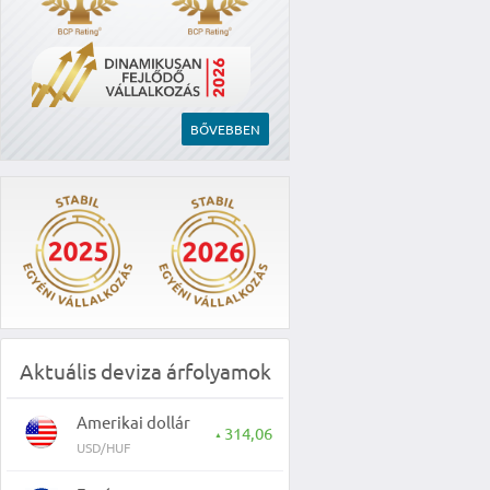
BŐVEBBEN
Aktuális deviza árfolyamok
Amerikai dollár
314,06
▲
USD/HUF