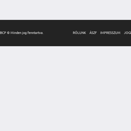
BCP © Minden jog fenntartva.
RÓLUNK
ÁSZF
IMPRESSZUM
JOG