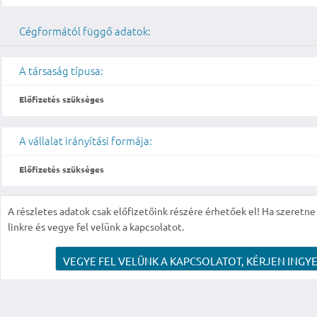
Cégformától függő adatok:
A társaság típusa:
Előfizetés szükséges
A vállalat irányítási formája:
Előfizetés szükséges
A részletes adatok csak előfizetőink részére érhetőek el! Ha szeretne r
linkre és vegye fel velünk a kapcsolatot.
VEGYE FEL VELÜNK A KAPCSOLATOT, KÉRJEN INGYE