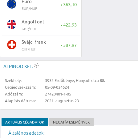
Euró
363,10
▲
EUR/HUF
Angol font
422,93
▲
GBP/HUF
Svájci frank
387,97
▲
CHF/HUF
ALPINOD KFT.
Székhely:
3932 Erdőbénye, Hunyadi utca 88.
Cégjegyzékszám:
05-09-034624
Adószám:
27420401-1-05
Alapítás dátuma:
2021. augusztus 23.
AKTUÁLIS CÉGADATOK
NEGATÍV ESEMÉNYEK
Általános adatok: