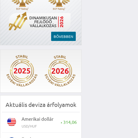
BŐVEBBEN
Aktuális deviza árfolyamok
Amerikai dollár
314,06
▲
USD/HUF