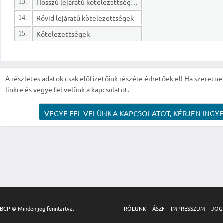
Hosszú lejáratú kötelezettségek
13.
Rövid lejáratú kötelezettségek
14.
Kötelezettségek
15.
A részletes adatok csak előfizetőink részére érhetőek el! Ha szeretne r
linkre és vegye fel velünk a kapcsolatot.
VEGYE FEL VELÜNK A KAPCSOLATOT, KÉRJEN INGYE
BCP © Minden jog fenntartva.
RÓLUNK
ÁSZF
IMPRESSZUM
JOG