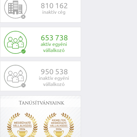
8
1
0
1
6
2
inaktív cég
6
5
3
7
3
8
aktív egyéni
vállalkozó
9
5
0
5
3
8
inaktív egyéni
vállalkozó
Tanúsítványaink