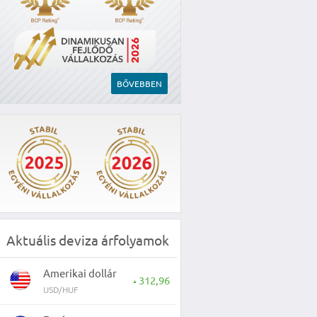
BŐVEBBEN
Aktuális deviza árfolyamok
Amerikai dollár
312,96
▲
USD/HUF