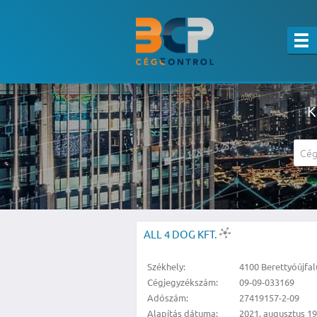
K
A részletes kereső csak belépett felha
ALL 4 DOG KFT.
Székhely:
4100 Berettyóújfalu
Cégjegyzékszám:
09-09-033169
Adószám:
27419157-2-09
Alapítás dátuma:
2021. augusztus 19