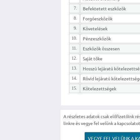
Befektetett eszközök
7.
Forgóeszközök
8.
Követelések
9.
Pénzeszközök
10.
Eszközök összesen
11.
Saját tőke
12.
13.
Rövid lejáratú kötelezettsé
14.
Kötelezettségek
15.
A részletes adatok csak előfizetőink ré
linkre és vegye fel velünk a kapcsolatot
VEGYE FEL VELÜNK A K