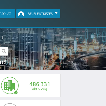
CSOLAT
BEJELENTKEZÉS
TT
s kereső
egye fel velünk a kapcsolatot az alábbi
4
8
6
3
3
1
aktív cég