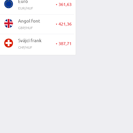
Euró
361,63
▼
EUR/HUF
Angol font
421,36
▼
GBP/HUF
Svájci frank
387,71
▼
CHF/HUF