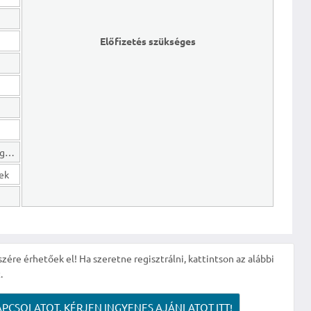
Előfizetés szükséges
Hosszú lejáratú kötelezettségek
gek
szére érhetőek el! Ha szeretne regisztrálni, kattintson az alábbi
.
APCSOLATOT, KÉRJEN INGYENES AJÁNLATOT ITT!