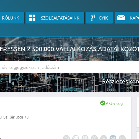
RÓLUNK
SZOLGÁLTATÁSAINK
GYIK
KAP
ERESSEN 2 500 000 VÁLLALKOZÁS ADATAI KÖZÖ
Részlete
sználók számára érhető el, használatához kérjük jelentkezzen be, vagy v
Aktív cég
linkre kattinva!
, Szillér utca 78.
KÉRJEN INGYENES ÁRAJÁNLATOT IDE KATTINTVA!
.