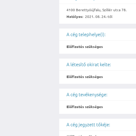
4100 Berettyóújfalu, Szillér utca 78.
Hatályos:
2021. 08. 24.-től
A cég telephelye(i):
Előfizetés szükséges
A létesítő okirat kelte:
Előfizetés szükséges
A cég tevékenysége:
Előfizetés szükséges
A cég jegyzett tőkéje: