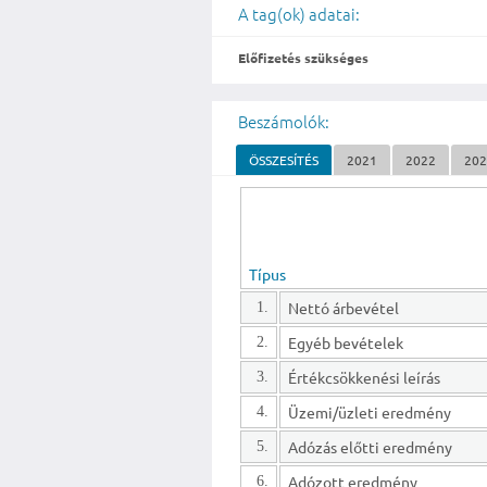
A tag(ok) adatai:
Előfizetés szükséges
Beszámolók:
ÖSSZESÍTÉS
2021
2022
20
Típus
Nettó árbevétel
1.
Egyéb bevételek
2.
Értékcsökkenési leírás
3.
Üzemi/üzleti eredmény
4.
Adózás előtti eredmény
5.
Adózott eredmény
6.