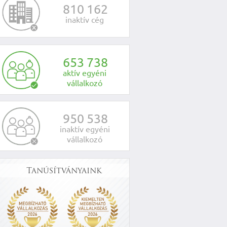
8
1
0
1
6
2
inaktív cég
6
5
3
7
3
8
aktív egyéni
vállalkozó
9
5
0
5
3
8
inaktív egyéni
vállalkozó
Tanúsítványaink