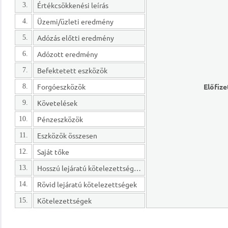
Értékcsökkenési leírás
3.
Üzemi/üzleti eredmény
4.
Adózás előtti eredmény
5.
Adózott eredmény
6.
Befektetett eszközök
7.
Forgóeszközök
Előfize
8.
Követelések
9.
Pénzeszközök
10.
Eszközök összesen
11.
Saját tőke
12.
Hosszú lejáratú kötelezettségek
13.
Rövid lejáratú kötelezettségek
14.
Kötelezettségek
15.