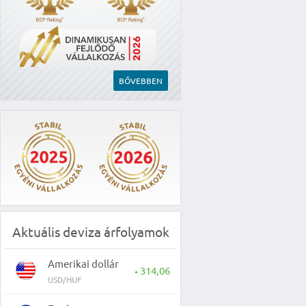
BŐVEBBEN
Aktuális deviza árfolyamok
Amerikai dollár
314,06
▲
USD/HUF