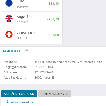
Euró
363,10
▲
EUR/HUF
Angol font
423,70
▲
GBP/HUF
Svájci frank
388,68
▲
CHF/HUF
ALANEX KFT.
Székhely:
1114 Budapest, Kemenes utca 6. félemelet 1. ajtó
Cégjegyzékszám:
01-09-185014
Adószám:
12482683-2-43
Alapítás dátuma:
2000. május 23.
AKTUÁLIS CÉGADATOK
POZITÍV ESEMÉNYEK
Általános adatok: