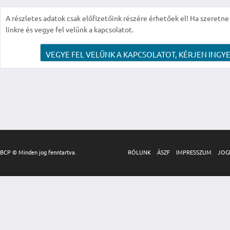
A részletes adatok csak előfizetőink részére érhetőek el! Ha szeretne r
linkre és vegye fel velünk a kapcsolatot.
VEGYE FEL VELÜNK A KAPCSOLATOT, KÉRJEN INGYE
BCP © Minden jog fenntartva.
RÓLUNK
ÁSZF
IMPRESSZUM
JOG