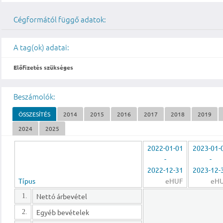
Cégformától függő adatok:
A tag(ok) adatai:
Előfizetés szükséges
Beszámolók:
ÖSSZESÍTÉS
2014
2015
2016
2017
2018
2019
2024
2025
2022-01-01
2023-01-
-
-
2022-12-31
2023-12-
Típus
eHUF
eH
Nettó árbevétel
1.
Egyéb bevételek
2.