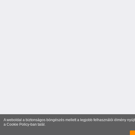
A weboldal a biztonságos böngészés mellett a legjobb felhasználói élmény nyújtá
a
Cookie Policy
-ban talál.