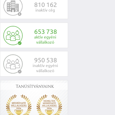
8
1
0
1
6
2
inaktív cég
6
5
3
7
3
8
aktív egyéni
vállalkozó
9
5
0
5
3
8
inaktív egyéni
vállalkozó
Tanúsítványaink