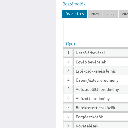
Beszámolók:
ÖSSZESÍTÉS
2021
2022
20
Típus
Nettó árbevétel
1.
Egyéb bevételek
2.
Értékcsökkenési leírás
3.
Üzemi/üzleti eredmény
4.
Adózás előtti eredmény
5.
Adózott eredmény
6.
Befektetett eszközök
7.
Forgóeszközök
8.
Követelések
9.