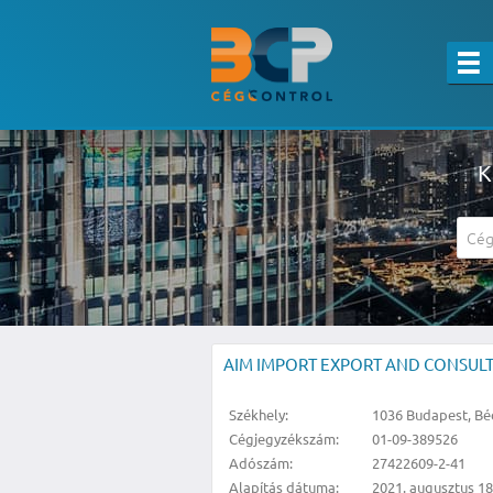
K
A részletes kereső csak belépett felha
AIM IMPORT EXPORT AND CONSUL
Székhely:
1036 Budapest, Bécs
Cégjegyzékszám:
01-09-389526
Adószám:
27422609-2-41
Alapítás dátuma:
2021. augusztus 18