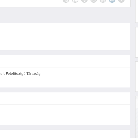
olt Felelősségű Társaság