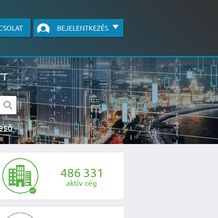
CSOLAT
BEJELENTKEZÉS
TT
s kereső
egye fel velünk a kapcsolatot az alábbi
4
8
6
3
3
1
aktív cég