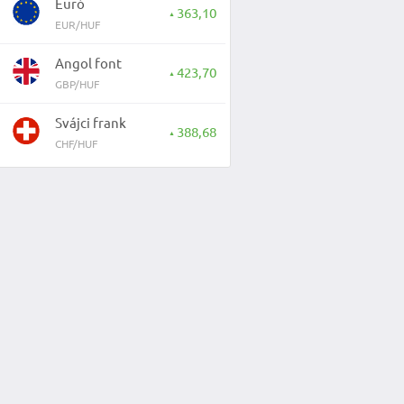
Euró
363,10
▲
EUR/HUF
Angol font
423,70
▲
GBP/HUF
Svájci frank
388,68
▲
CHF/HUF