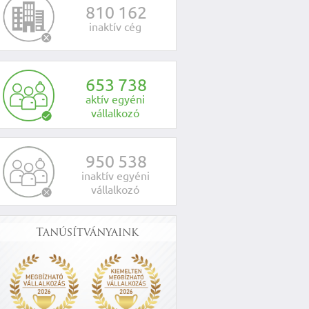
8
1
0
1
6
2
inaktív cég
6
5
3
7
3
8
aktív egyéni
vállalkozó
9
5
0
5
3
8
inaktív egyéni
vállalkozó
Tanúsítványaink