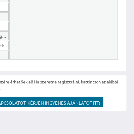
Hosszú lejáratú kötelezettségek
gek
szére érhetőek el! Ha szeretne regisztrálni, kattintson az alábbi
.
APCSOLATOT, KÉRJEN INGYENES AJÁNLATOT ITT!