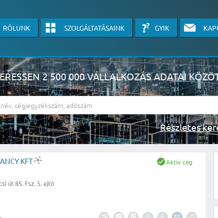
RÓLUNK
SZOLGÁLTATÁSAINK
GYIK
KAP
ERESSEN 2 500 000 VÁLLALKOZÁS ADATAI KÖZÖ
Részlete
sználók számára érhető el, használatához kérjük jelentkezzen be, vagy v
TANCY KFT
Aktív cég
linkre kattinva!
i út 85. Fsz. 5. ajtó
KÉRJEN INGYENES ÁRAJÁNLATOT IDE KATTINTVA!
.