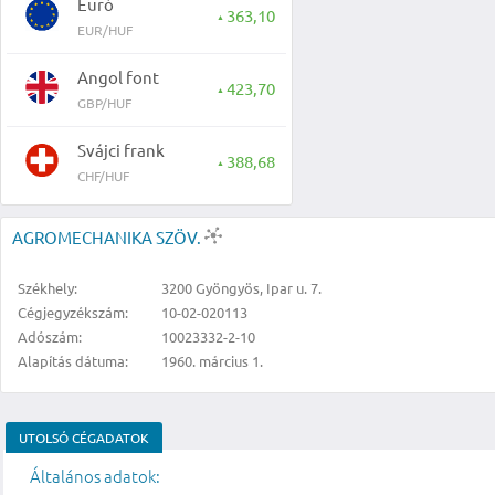
Euró
363,10
▲
EUR/HUF
Angol font
423,70
▲
GBP/HUF
Svájci frank
388,68
▲
CHF/HUF
AGROMECHANIKA SZÖV.
Székhely:
3200 Gyöngyös, Ipar u. 7.
Cégjegyzékszám:
10-02-020113
Adószám:
10023332-2-10
Alapítás dátuma:
1960. március 1.
UTOLSÓ CÉGADATOK
Általános adatok: