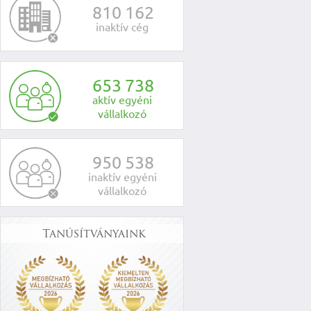
8
1
0
1
6
2
inaktív cég
6
5
3
7
3
8
aktív egyéni
vállalkozó
9
5
0
5
3
8
inaktív egyéni
vállalkozó
Tanúsítványaink