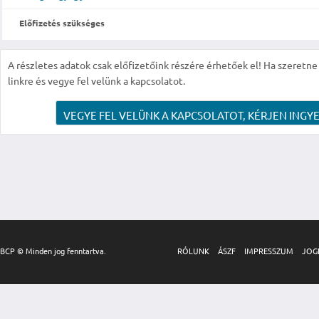
Előfizetés szükséges
A részletes adatok csak előfizetőink részére érhetőek el! Ha szeretne r
linkre és vegye fel velünk a kapcsolatot.
VEGYE FEL VELÜNK A KAPCSOLATOT, KÉRJEN INGYE
BCP © Minden jog fenntartva.
RÓLUNK
ÁSZF
IMPRESSZUM
JOG