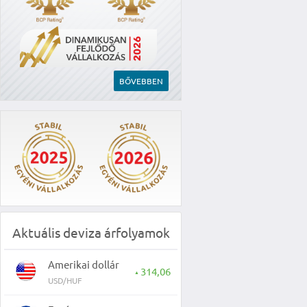
BŐVEBBEN
Aktuális deviza árfolyamok
Amerikai dollár
314,06
▲
USD/HUF