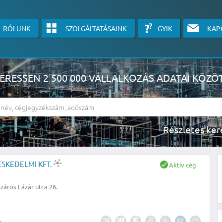
RÓLUNK
SZOLGÁLTATÁSAINK
GYIK
KAP
ERESSEN 2 500 000 VÁLLALKOZÁS ADATAI KÖZÖ
Részlete
sználók számára érhető el, használatához kérjük jelentkezzen be, vagy v
ESKEDELMI KFT.
Aktív cég
linkre kattinva!
áros Lázár utca 26.
KÉRJEN INGYENES ÁRAJÁNLATOT IDE KATTINTVA!
.