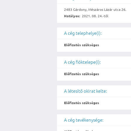
2483 Gárdony, Mészáros Lázár utca 26.
Hatályos:
2021. 08. 24.-től
A cég telephelye(i):
Előfizetés szükséges
A cég fióktelepe(i):
Előfizetés szükséges
A létesítő okirat kelte:
Előfizetés szükséges
A cég tevékenysége: