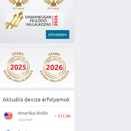
BŐVEBBEN
Aktuális deviza árfolyamok
Amerikai dollár
317,00
▼
USD/HUF