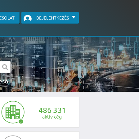
CSOLAT
BEJELENTKEZÉS
TT
s kereső
egye fel velünk a kapcsolatot az alábbi
4
8
6
3
3
1
aktív cég