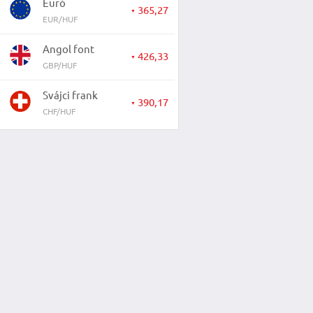
Euró
365,27
▼
EUR/HUF
Angol font
426,33
▼
GBP/HUF
Svájci frank
390,17
▼
CHF/HUF