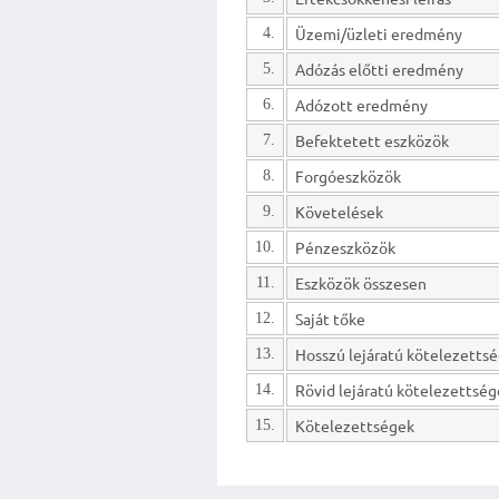
Üzemi/üzleti eredmény
4.
Adózás előtti eredmény
5.
Adózott eredmény
6.
Befektetett eszközök
7.
Forgóeszközök
8.
Követelések
9.
Pénzeszközök
10.
Eszközök összesen
11.
Saját tőke
12.
13.
Rövid lejáratú kötelezettsé
14.
Kötelezettségek
15.