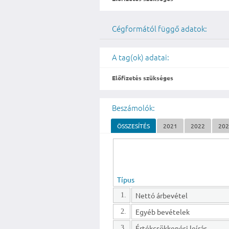
Cégformától függő adatok:
A tag(ok) adatai:
Előfizetés szükséges
Beszámolók:
ÖSSZESÍTÉS
2021
2022
20
Típus
Nettó árbevétel
1.
Egyéb bevételek
2.
Értékcsökkenési leírás
3.