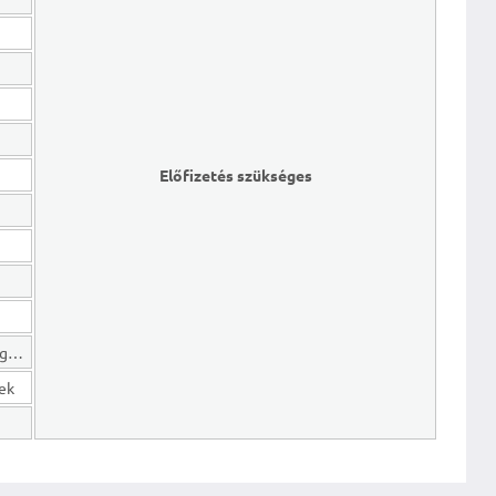
Előfizetés szükséges
Hosszú lejáratú kötelezettségek
gek