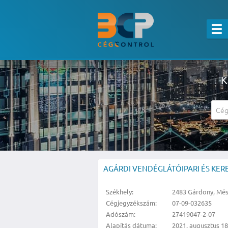
K
A részletes kereső csak belépett felha
AGÁRDI VENDÉGLÁTÓIPARI ÉS KER
Székhely:
2483 Gárdony, Mész
Cégjegyzékszám:
07-09-032635
Adószám:
27419047-2-07
Alapítás dátuma:
2021. augusztus 18