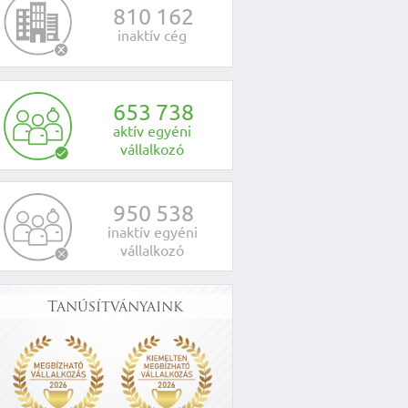
8
1
0
1
6
2
inaktív cég
6
5
3
7
3
8
aktív egyéni
vállalkozó
9
5
0
5
3
8
inaktív egyéni
vállalkozó
Tanúsítványaink