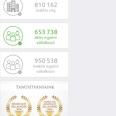
8
1
0
1
6
2
inaktív cég
6
5
3
7
3
8
aktív egyéni
vállalkozó
9
5
0
5
3
8
inaktív egyéni
vállalkozó
Tanúsítványaink