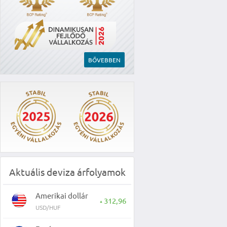
BŐVEBBEN
Aktuális deviza árfolyamok
Amerikai dollár
312,96
▲
USD/HUF