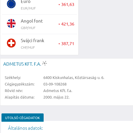
Euró
361,63
▼
EUR/HUF
Angol font
421,36
▼
GBP/HUF
Svájci frank
387,71
▼
CHF/HUF
ADMETUS KFT. F.A.
Székhely:
6400 Kiskunhalas, Köztársaság u. 6.
Cégjegyzékszám:
03-09-108268
Rövid név:
Admetus Kft. f.a.
Alapítás dátuma:
2000. május 22.
UTOLSÓ CÉGADATOK
Általános adatok: