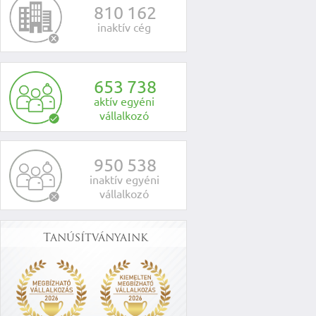
8
1
0
1
6
2
inaktív cég
6
5
3
7
3
8
aktív egyéni
vállalkozó
9
5
0
5
3
8
inaktív egyéni
vállalkozó
Tanúsítványaink