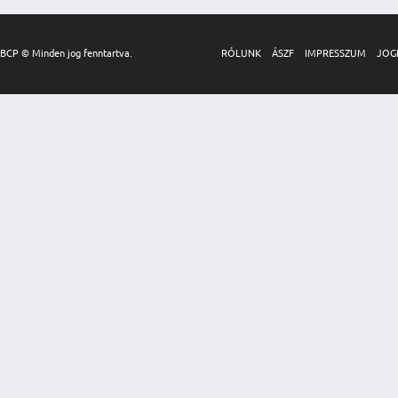
BCP © Minden jog fenntartva.
RÓLUNK
ÁSZF
IMPRESSZUM
JOG