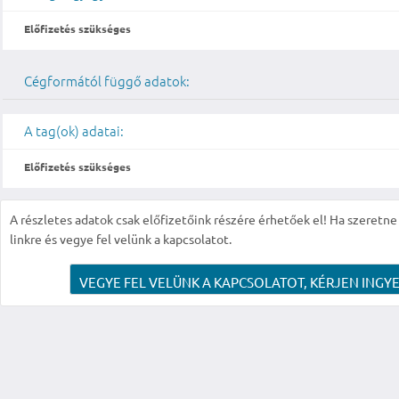
Előfizetés szükséges
Cégformától függő adatok:
A tag(ok) adatai:
Előfizetés szükséges
A részletes adatok csak előfizetőink részére érhetőek el! Ha szeretne r
linkre és vegye fel velünk a kapcsolatot.
VEGYE FEL VELÜNK A KAPCSOLATOT, KÉRJEN INGYE