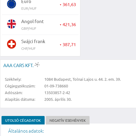
Euró
361,63
▼
EUR/HUF
Angol font
421,36
▼
GBP/HUF
Svájci frank
387,71
▼
CHF/HUF
AAA CARS KFT.
Székhely:
1084 Budapest, Tolnai Lajos u. 44. 2. em. 39.
Cégjegyzékszám:
01-09-738660
Adószám:
13503857-2-42
Alapítás dátuma:
2005. április 30.
UTOLSÓ CÉGADATOK
NEGATÍV ESEMÉNYEK
Általános adatok: