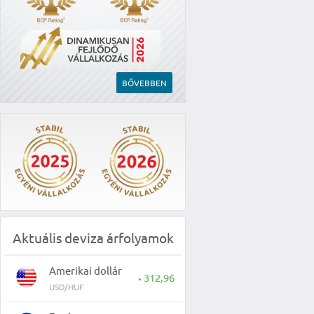
BŐVEBBEN
Aktuális deviza árfolyamok
Amerikai dollár
312,96
▲
USD/HUF