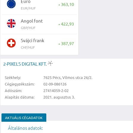
Euró
363,10
▲
EUR/HUF
Angol font
422,93
▲
GBP/HUF
Svájci frank
387,97
▲
CHF/HUF
2-PIXELS DIGITAL KFT.
Székhely:
7625 Pécs, Vilmos utca 26/2.
Cégjegyzékszám:
02-09-086126
Adószám:
27414059-2-02
Alapítás dátuma:
2021. augusztus 3.
AKTUÁLIS CÉGADATOK
Általános adatok: