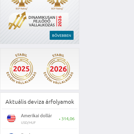
BŐVEBBEN
Aktuális deviza árfolyamok
Amerikai dollár
314,06
▲
USD/HUF