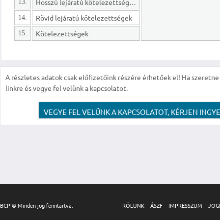
Hosszú lejáratú kötelezettségek
13.
Rövid lejáratú kötelezettségek
14.
Kötelezettségek
15.
A részletes adatok csak előfizetőink részére érhetőek el! Ha szeretne r
linkre és vegye fel velünk a kapcsolatot.
VEGYE FEL VELÜNK A KAPCSOLATOT, KÉRJEN INGYE
BCP © Minden jog fenntartva.
RÓLUNK
ÁSZF
IMPRESSZUM
JOG