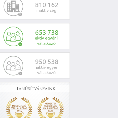
8
1
0
1
6
2
inaktív cég
6
5
3
7
3
8
aktív egyéni
vállalkozó
9
5
0
5
3
8
inaktív egyéni
vállalkozó
Tanúsítványaink