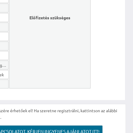
Előfizetés szükséges
Hosszú lejáratú kötelezettségek
gek
szére érhetőek el! Ha szeretne regisztrálni, kattintson az alábbi
.
APCSOLATOT, KÉRJEN INGYENES AJÁNLATOT ITT!