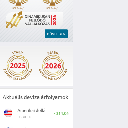
BŐVEBBEN
Aktuális deviza árfolyamok
Amerikai dollár
314,06
▲
USD/HUF