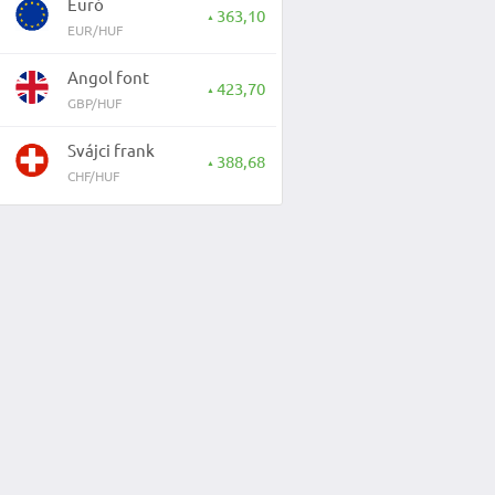
Euró
363,10
▲
EUR/HUF
Angol font
423,70
▲
GBP/HUF
Svájci frank
388,68
▲
CHF/HUF