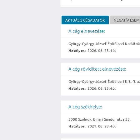
AKTUÁLIS CÉGADATOK
NEGATÍV ESE
A cég elnevezése:
György-György-József Építőipari Korlátolt
Hatályos:
2026. 06. 23.-tól
A cég rövidített elnevezése:
György-György-József Építőipari Kft. "f. a.
Hatályos:
2026. 06. 23.-tól
A cég székhelye:
5000 Szolnok, Bihari Sándor utca 33.
Hatályos:
2021. 08. 23.-tól