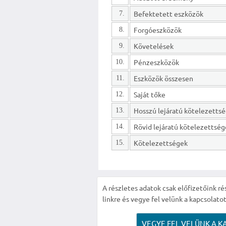
Befektetett eszközök
7.
Forgóeszközök
8.
Követelések
9.
Pénzeszközök
10.
Eszközök összesen
11.
Saját tőke
12.
13.
Rövid lejáratú kötelezettsé
14.
Kötelezettségek
15.
A részletes adatok csak előfizetőink ré
linkre és vegye fel velünk a kapcsolatot
VEGYE FEL VELÜNK A K