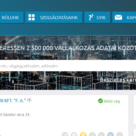
RÓLUNK
SZOLGÁLTATÁSAINK
GYIK
KAP
ERESSEN 2 500 000 VÁLLALKOZÁS ADATAI KÖZÖ
Részlete
sználók számára érhető el, használatához kérjük jelentkezzen be, vagy v
KFT. "F. A."
Aktív cég
linkre kattinva!
ri Sándor utca 33.
KÉRJEN INGYENES ÁRAJÁNLATOT IDE KATTINTVA!
.