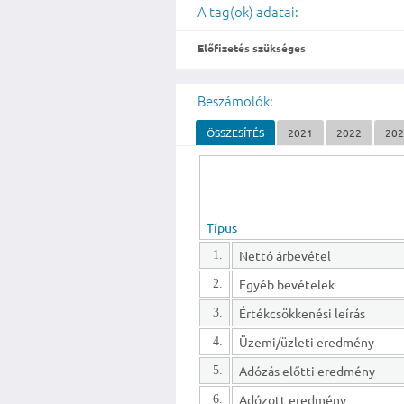
A tag(ok) adatai:
Előfizetés szükséges
Beszámolók:
ÖSSZESÍTÉS
2021
2022
20
Típus
Nettó árbevétel
1.
Egyéb bevételek
2.
Értékcsökkenési leírás
3.
Üzemi/üzleti eredmény
4.
Adózás előtti eredmény
5.
Adózott eredmény
6.