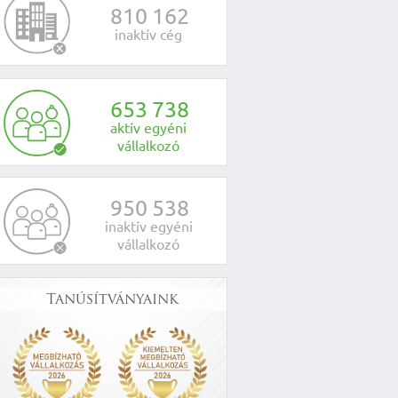
8
1
0
1
6
2
inaktív cég
6
5
3
7
3
8
aktív egyéni
vállalkozó
9
5
0
5
3
8
inaktív egyéni
vállalkozó
Tanúsítványaink