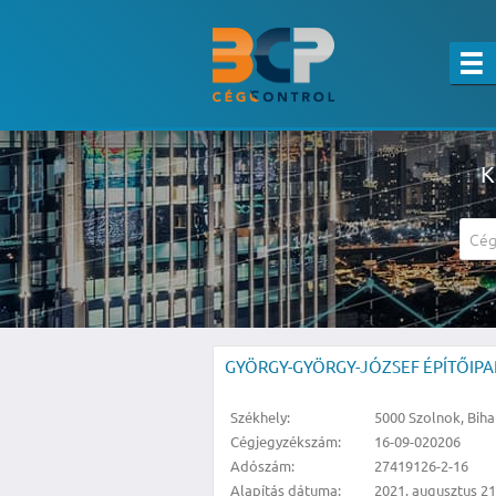
K
A részletes kereső csak belépett felha
GYÖRGY-GYÖRGY-JÓZSEF ÉPÍTŐIPARI 
Székhely:
5000 Szolnok, Biha
Cégjegyzékszám:
16-09-020206
Adószám:
27419126-2-16
Alapítás dátuma:
2021. augusztus 21