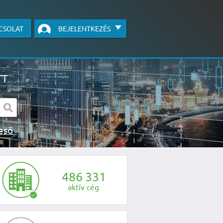
CSOLAT
BEJELENTKEZÉS
TT
s kereső
egye fel velünk a kapcsolatot az alábbi
4
8
6
3
3
1
aktív cég